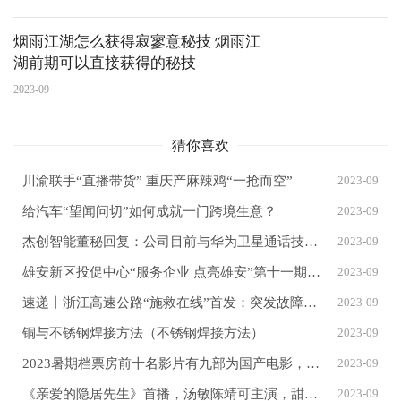
烟雨江湖怎么获得寂寥意秘技 烟雨江
湖前期可以直接获得的秘技
2023-09
猜你喜欢
川渝联手“直播带货” 重庆产麻辣鸡“一抢而空”
2023-09
给汽车“望闻问切”如何成就一门跨境生意？
2023-09
杰创智能董秘回复：公司目前与华为卫星通话技术方面暂无合作
2023-09
雄安新区投促中心“服务企业 点亮雄安”第十一期主题观影活动举办
2023-09
速递丨浙江高速公路“施救在线”首发：突发故障一键求助、免费拖离
2023-09
铜与不锈钢焊接方法（不锈钢焊接方法）
2023-09
2023暑期档票房前十名影片有九部为国产电影，最强热力值选手揭晓
2023-09
《亲爱的隐居先生》首播，汤敏陈靖可主演，甜宠又爆笑，好看的剧
2023-09