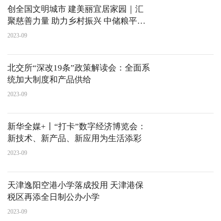
​创全国文明城市 建美丽宜居家园｜汇
聚慈善力量 助力乡村振兴 中储粮平顶
山直属库踊跃为公益奉献爱心
2023-09
北交所“深改19条”政策解读会：全面系
统加大制度和产品供给
2023-09
新华全媒+丨“打卡”数字经济博览会：
新技术、新产品、新应用为生活添彩
2023-09
天津逸阳空港小学落成投用 天津港保
税区再添全日制公办小学
2023-09