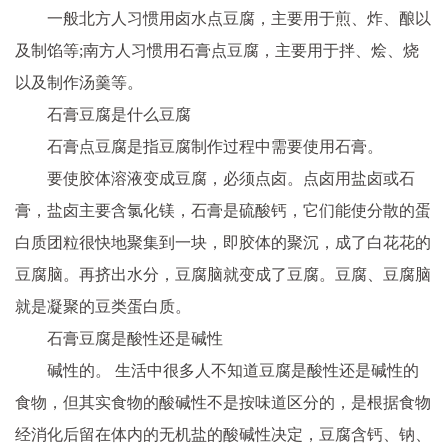
一般北方人
习
惯用卤水点豆腐，主要用于煎、炸、酿以
及制馅等;南方人
习
惯用石膏点豆腐，主要用于拌、烩、烧
以及制作汤羹等。
石膏豆腐是什么豆腐
石膏点豆腐是指豆腐制作过程中需要使用石膏。
要使胶体溶液变成豆腐，必须点卤。点卤用盐卤或石
膏，盐卤主要含氯化镁，石膏是硫酸钙，它们能使分散的蛋
白质团粒很快地聚集到一块，即胶体的聚沉，成了白花花的
豆腐脑。再挤出水分，豆腐脑就变成了豆腐。豆腐、豆腐脑
就是凝聚的豆类蛋白质。
石膏豆腐是酸
性
还是碱
性
碱
性
的。 生活中很多人不知道豆腐是酸
性
还是碱
性
的
食物，但其实食物的酸碱
性
不是按味道区分的，是根据食物
经消化后留在体内的无机盐的酸碱
性
决定，豆腐含钙、钠、