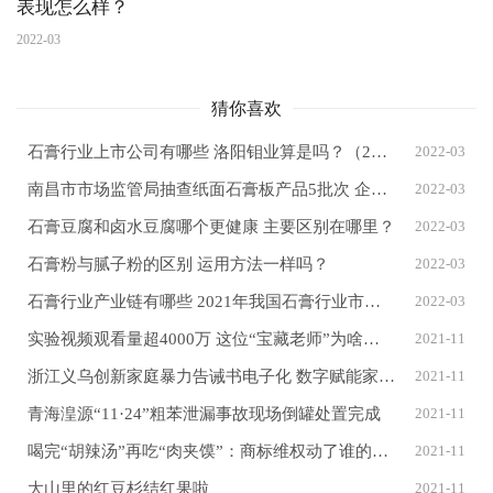
表现怎么样？
2022-03
猜你喜欢
石膏行业上市公司有哪些 洛阳钼业算是吗？（2022/3/11）
2022-03
南昌市市场监管局抽查纸面石膏板产品5批次 企业合格率80%
2022-03
石膏豆腐和卤水豆腐哪个更健康 主要区别在哪里？
2022-03
石膏粉与腻子粉的区别 运用方法一样吗？
2022-03
石膏行业产业链有哪些 2021年我国石膏行业市场现状分析
2022-03
实验视频观看量超4000万 这位“宝藏老师”为啥火了？
2021-11
浙江义乌创新家庭暴力告诫书电子化 数字赋能家暴警情
2021-11
青海湟源“11·24”粗苯泄漏事故现场倒罐处置完成
2021-11
喝完“胡辣汤”再吃“肉夹馍”：商标维权动了谁的“奶酪”？
2021-11
大山里的红豆杉结红果啦
2021-11