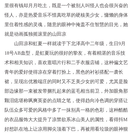
里很有钱却月月吃土，既是一个被别人叫怪人也会很兴奋的
怪人，亦是热爱音乐不惜真吃草的硬核美少女，慵懒的身体
里住着性感的灵魂，随意的眼神中掩盖不住智慧的目光，她
就是动画孤独摇滚里的山田凉
山田凉和虹夏一样就读于下北泽高中二年级，生日9月
18号AB血型，是虹夏玩的很好的挚友，有着精湛的音乐技
术和相关知识，喜欢逛唱片行和二手衣服店铺，这种偏文艺
青年的爱好使得凉在穿着打扮上，黑色的衬衫搭配一袭长
裙，呈现出优雅端庄的同时又不乏美少女的可爱，尤其是脸
部边缘那一束被发带捆扎起来的蓝毛相当前卫，外加眼角那
颗泪痣堪称飒爽英姿的点睛之笔，使得趋向冷色调的穿搭让
队伍众多可爱的风格中多了一抹别具一格的色彩，这种酷酷
的衣品服饰大大提升了凉禁欲系冰山美人的属性，看得抖M
好想趴在地上让凉用脚尖顶着下巴，再被用看垃圾的眼神狠