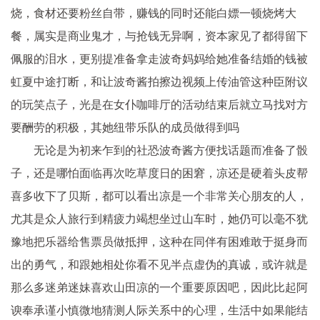
烧，食材还要粉丝自带，赚钱的同时还能白嫖一顿烧烤大
餐，属实是商业鬼才，与抢钱无异啊，资本家见了都得留下
佩服的泪水，更别提准备拿走波奇妈妈给她准备结婚的钱被
虹夏中途打断，和让波奇酱拍擦边视频上传油管这种臣附议
的玩笑点子，光是在女仆咖啡厅的活动结束后就立马找对方
要酬劳的积极，其她纽带乐队的成员做得到吗
无论是为初来乍到的社恐波奇酱方便找话题而准备了骰
子，还是哪怕面临再次吃草度日的困窘，凉还是硬着头皮帮
喜多收下了贝斯，都可以看出凉是一个非常关心朋友的人，
尤其是众人旅行到精疲力竭想坐过山车时，她仍可以毫不犹
豫地把乐器给售票员做抵押，这种在同伴有困难敢于挺身而
出的勇气，和跟她相处你看不见半点虚伪的真诚，或许就是
那么多迷弟迷妹喜欢山田凉的一个重要原因吧，因此比起阿
谀奉承谨小慎微地猜测人际关系中的心理，生活中如果能结