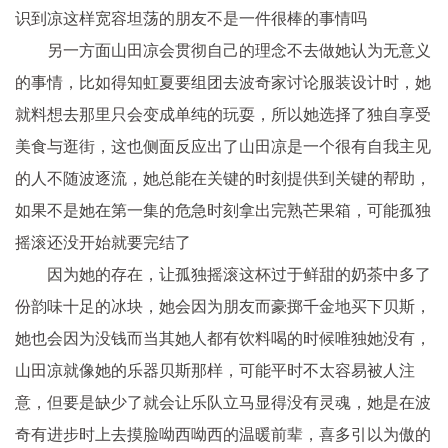
识到凉这样宽容坦荡的朋友不是一件很棒的事情吗
另一方面山田凉会贯彻自己的理念不去做她认为无意义
的事情，比如得知虹夏要组团去波奇家讨论服装设计时，她
就料想去那里只会变成单纯的玩耍，所以她选择了独自享受
美食与逛街，这也侧面反应出了山田凉是一个很有自我主见
的人不随波逐流，她总能在关键的时刻提供到关键的帮助，
如果不是她在第一集的危急时刻拿出完熟芒果箱，可能孤独
摇滚还没开始就要完结了
因为她的存在，让孤独摇滚这杯过于鲜甜的奶茶中多了
份韵味十足的冰块，她会因为朋友而豪掷千金地买下贝斯，
她也会因为没钱而当其她人都有饮料喝的时候唯独她没有，
山田凉就像她的乐器贝斯那样，可能平时不太容易被人注
意，但要是缺少了就会让乐队立马显得没有灵魂，她是在波
奇有进步时上去摸脸呦西呦西的温暖前辈，喜多引以为傲的