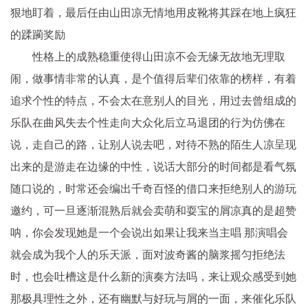
狠地盯着，最后任由山田凉无情地用皮靴将其踩在地上疯狂
的蹂躏奖励
性格上的成熟稳重使得山田凉不会无缘无故地无理取
闹，做事情非常的认真，是个值得后辈们依靠的榜样，有着
追求个性的特点，不会太在意别人的目光，用过去曾组成的
乐队在曲风失去个性走向大众化后立马退团的行为仿佛在
说，走自己的路，让别人说去吧，对待不熟的陌生人凉呈现
出来的是游走在边缘的中性，说话大部分的时间都是看气氛
随口说的，时常还会编出千奇百怪的借口来拒绝别人的游玩
邀约，可一旦逐渐混熟后就会卖萌和耍宝的屑凉真的是超赞
呐，你会发现她是一个会说出如果让我来当主唱 那演唱会
就会成为我个人的乐天派，面对波奇酱的脑浆摇匀拒绝法
时，也会吐槽这是什么新的演奏方法吗，来让观众感受到她
那极具理性之外，还有幽默与好玩与屑的一面，来催化乐队