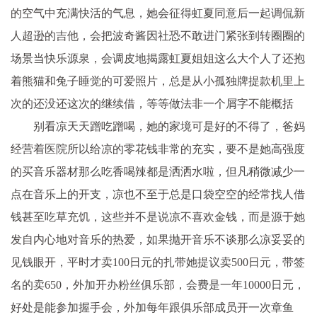
的空气中充满快活的气息，她会征得虹夏同意后一起调侃新
人超逊的吉他，会把波奇酱因社恐不敢进门紧张到转圈圈的
场景当快乐源泉，会调皮地揭露虹夏姐姐这么大个人了还抱
着熊猫和兔子睡觉的可爱照片，总是从小孤独牌提款机里上
次的还没还这次的继续借，等等做法非一个屑字不能概括
别看凉天天蹭吃蹭喝，她的家境可是好的不得了，爸妈
经营着医院所以给凉的零花钱非常的充实，要不是她高强度
的买音乐器材那么吃香喝辣都是洒洒水啦，但凡稍微减少一
点在音乐上的开支，凉也不至于总是口袋空空的经常找人借
钱甚至吃草充饥，这些并不是说凉不喜欢金钱，而是源于她
发自内心地对音乐的热爱，如果抛开音乐不谈那么凉妥妥的
见钱眼开，平时才卖100日元的扎带她提议卖500日元，带签
名的卖650，外加开办粉丝俱乐部，会费是一年10000日元，
好处是能参加握手会，外加每年跟俱乐部成员开一次章鱼