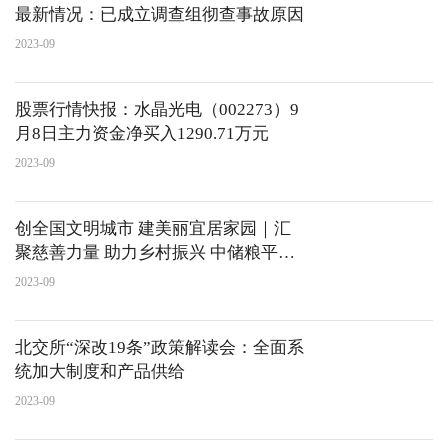
最新情况：已成立调查组彻查事故原因
2023-09
股票行情快报：水晶光电（002273）9
月8日主力资金净买入1290.71万元
2023-09
​创全国文明城市 建美丽宜居家园｜汇
聚慈善力量 助力乡村振兴 中储粮平顶
山直属库踊跃为公益奉献爱心
2023-09
北交所“深改19条”政策解读会：全面系
统加大制度和产品供给
2023-09