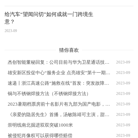
给汽车“望闻问切”如何成就一门跨境生
意？
2023-09
猜你喜欢
杰创智能董秘回复：公司目前与华为卫星通话技术方面暂无合作
2023-09
雄安新区投促中心“服务企业 点亮雄安”第十一期主题观影活动举办
2023-09
速递丨浙江高速公路“施救在线”首发：突发故障一键求助、免费拖离
2023-09
铜与不锈钢焊接方法（不锈钢焊接方法）
2023-09
2023暑期档票房前十名影片有九部为国产电影，最强热力值选手揭晓
2023-09
《亲爱的隐居先生》首播，汤敏陈靖可主演，甜宠又爆笑，好看的剧
2023-09
崇明线南北掘进双双突破1000米
2023-09
被侵犯肖像权可以获得哪些赔偿
2023-09