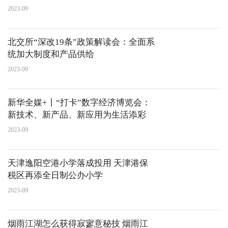
山直属库踊跃为公益奉献爱心
2023-09
北交所“深改19条”政策解读会：全面系
统加大制度和产品供给
2023-09
新华全媒+丨“打卡”数字经济博览会：
新技术、新产品、新应用为生活添彩
2023-09
天津逸阳空港小学落成投用 天津港保
税区再添全日制公办小学
2023-09
烟雨江湖怎么获得寂寥意秘技 烟雨江