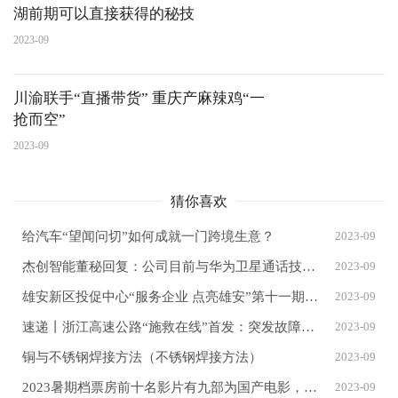
湖前期可以直接获得的秘技
2023-09
川渝联手“直播带货” 重庆产麻辣鸡“一
抢而空”
2023-09
猜你喜欢
给汽车“望闻问切”如何成就一门跨境生意？
2023-09
杰创智能董秘回复：公司目前与华为卫星通话技术方面暂无合作
2023-09
雄安新区投促中心“服务企业 点亮雄安”第十一期主题观影活动举办
2023-09
速递丨浙江高速公路“施救在线”首发：突发故障一键求助、免费拖离
2023-09
铜与不锈钢焊接方法（不锈钢焊接方法）
2023-09
2023暑期档票房前十名影片有九部为国产电影，最强热力值选手揭晓
2023-09