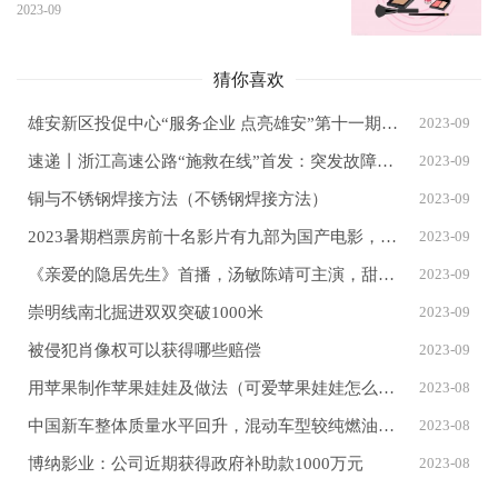
2023-09
猜你喜欢
雄安新区投促中心“服务企业 点亮雄安”第十一期主题观影活动举办
2023-09
速递丨浙江高速公路“施救在线”首发：突发故障一键求助、免费拖离
2023-09
铜与不锈钢焊接方法（不锈钢焊接方法）
2023-09
2023暑期档票房前十名影片有九部为国产电影，最强热力值选手揭晓
2023-09
《亲爱的隐居先生》首播，汤敏陈靖可主演，甜宠又爆笑，好看的剧
2023-09
崇明线南北掘进双双突破1000米
2023-09
被侵犯肖像权可以获得哪些赔偿
2023-09
用苹果制作苹果娃娃及做法（可爱苹果娃娃怎么做）
2023-08
中国新车整体质量水平回升，混动车型较纯燃油车型质量表现更佳
2023-08
博纳影业：公司近期获得政府补助款1000万元
2023-08