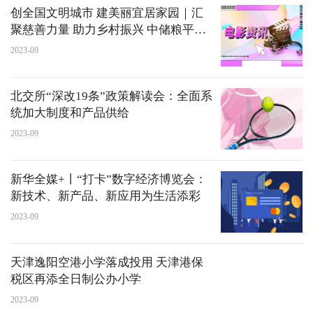
​创全国文明城市 建美丽宜居家园｜汇
聚慈善力量 助力乡村振兴 中储粮平顶
山直属库踊跃为公益奉献爱心
2023-09
北交所“深改19条”政策解读会：全面系
统加大制度和产品供给
2023-09
新华全媒+丨“打卡”数字经济博览会：
新技术、新产品、新应用为生活添彩
2023-09
天津逸阳空港小学落成投用 天津港保
税区再添全日制公办小学
2023-09