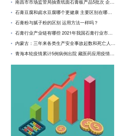
南昌市市场监管局抽查纸面石膏板产品5批次 企业合格率80%
石膏豆腐和卤水豆腐哪个更健康 主要区别在哪里？
石膏粉与腻子粉的区别 运用方法一样吗？
石膏行业产业链有哪些 2021年我国石膏行业市场现状分析
内蒙古：三年来各类生产安全事故起数和死亡人数同比下降
青海本轮疫情累计5例病例出院 藏医药应用疫情防控