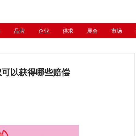
类
品牌
企业
供求
展会
市场
权可以获得哪些赔偿
偿