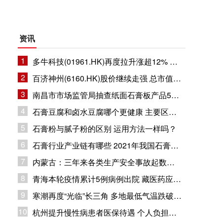
资讯
1
多牛科技(01961.HK)再度拉升涨超12% 总市值11.8亿港元
2
百济神州(6160.HK)股价继续走强 总市值1632.94亿港元
3
南昌市市场监管局抽查纸面石膏板产品5批次 企业合格率80%
4
石膏豆腐和卤水豆腐哪个更健康 主要区别在哪里？
5
石膏粉与腻子粉的区别 运用方法一样吗？
6
石膏行业产业链有哪些 2021年我国石膏行业市场现状分析
7
内蒙古：三年来各类生产安全事故起数和死亡人数同比下降
8
青海本轮疫情累计5例病例出院 藏医药应用疫情防控
9
寒潮再度“光临”长三角 多地最低气温跌破冰点
10
杭州提升慢性病患者医保待遇 个人负担部分纳入大病保险