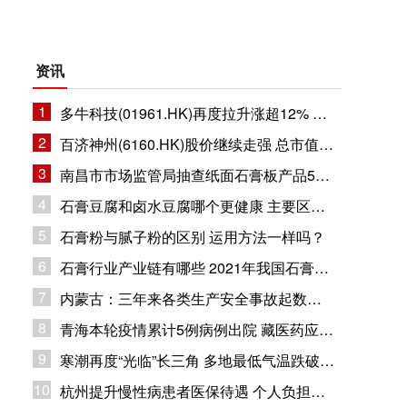
资讯
1
多牛科技(01961.HK)再度拉升涨超12% 总市值11.8亿港元
2
百济神州(6160.HK)股价继续走强 总市值1632.94亿港元
3
南昌市市场监管局抽查纸面石膏板产品5批次 企业合格率80%
4
石膏豆腐和卤水豆腐哪个更健康 主要区别在哪里？
5
石膏粉与腻子粉的区别 运用方法一样吗？
6
石膏行业产业链有哪些 2021年我国石膏行业市场现状分析
7
内蒙古：三年来各类生产安全事故起数和死亡人数同比下降
8
青海本轮疫情累计5例病例出院 藏医药应用疫情防控
9
寒潮再度“光临”长三角 多地最低气温跌破冰点
10
杭州提升慢性病患者医保待遇 个人负担部分纳入大病保险