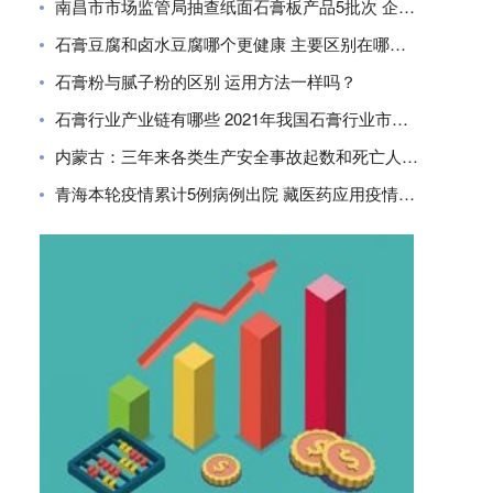
南昌市市场监管局抽查纸面石膏板产品5批次 企业合格率80%
石膏豆腐和卤水豆腐哪个更健康 主要区别在哪里？
石膏粉与腻子粉的区别 运用方法一样吗？
石膏行业产业链有哪些 2021年我国石膏行业市场现状分析
内蒙古：三年来各类生产安全事故起数和死亡人数同比下降
青海本轮疫情累计5例病例出院 藏医药应用疫情防控