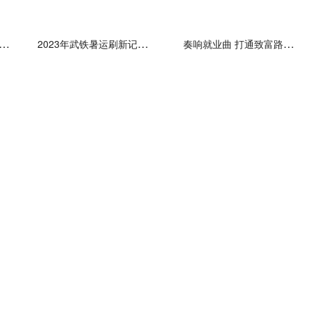
的私人笔记】为陆地战场立下汗马功劳的伊夫利特家族
2023年武铁暑运刷新记录 发送旅客逾3800万人次，超过2019年同期
奏响就业曲 打通致富路——来自新疆阿克苏地区的一线调研