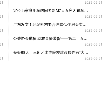
31
2023-08-31
定位为家庭用车的问界新M7大五座闪耀车展现场
31
2023-08-31
广东发文！经纪机构要合理降低住房买卖服务费用
31
2023-08-31
公关协会搭桥 助农直播带货——第二十五届中国农产品加工投洽会助农专场直播带货选品工作火热进行
31
2023-08-31
短短68天，三所艺术类院校建设接连有“大动作” 河南高水平艺术院校布局初露峥嵘
31
2023-08-31