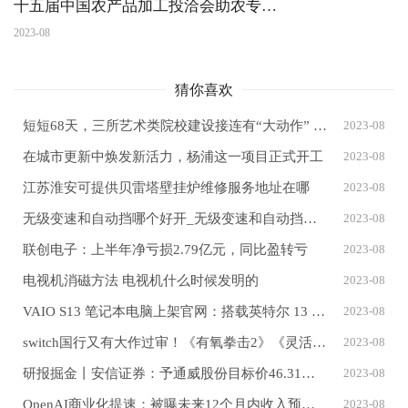
十五届中国农产品加工投洽会助农专场
直播带货选品工作火热进行
2023-08
猜你喜欢
短短68天，三所艺术类院校建设接连有“大动作” 河南高水平艺术院校布局初露峥嵘
2023-08
在城市更新中焕发新活力，杨浦这一项目正式开工
2023-08
江苏淮安可提供贝雷塔壁挂炉维修服务地址在哪
2023-08
无级变速和自动挡哪个好开_无级变速和自动挡哪个好
2023-08
联创电子：上半年净亏损2.79亿元，同比盈转亏
2023-08
电视机消磁方法 电视机什么时候发明的
2023-08
VAIO S13 笔记本电脑上架官网：搭载英特尔 13 代酷睿 i7-1355U 处理器
2023-08
switch国行又有大作过审！《有氧拳击2》《灵活脑学校》获得版号
2023-08
研报掘金丨安信证券：予通威股份目标价46.31元，维持“买入-A”评级
2023-08
OpenAI商业化提速：被曝未来12个月内收入预计超10亿美元
2023-08