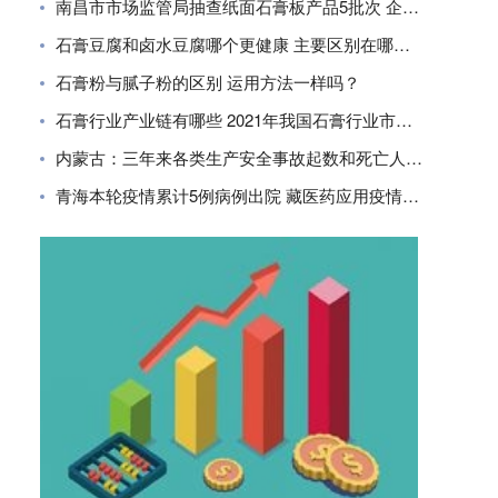
南昌市市场监管局抽查纸面石膏板产品5批次 企业合格率80%
石膏豆腐和卤水豆腐哪个更健康 主要区别在哪里？
石膏粉与腻子粉的区别 运用方法一样吗？
石膏行业产业链有哪些 2021年我国石膏行业市场现状分析
内蒙古：三年来各类生产安全事故起数和死亡人数同比下降
青海本轮疫情累计5例病例出院 藏医药应用疫情防控