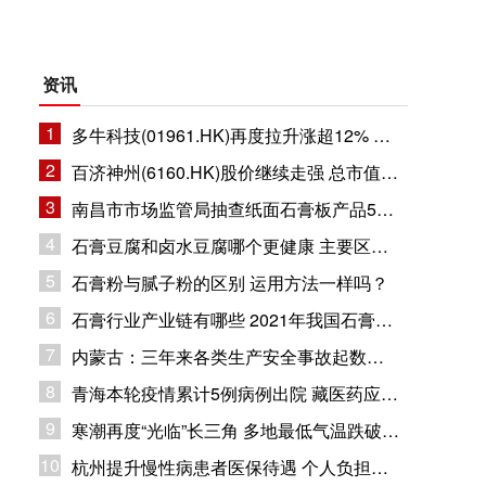
资讯
1
多牛科技(01961.HK)再度拉升涨超12% 总市值11.8亿港元
2
百济神州(6160.HK)股价继续走强 总市值1632.94亿港元
3
南昌市市场监管局抽查纸面石膏板产品5批次 企业合格率80%
4
石膏豆腐和卤水豆腐哪个更健康 主要区别在哪里？
5
石膏粉与腻子粉的区别 运用方法一样吗？
6
石膏行业产业链有哪些 2021年我国石膏行业市场现状分析
7
内蒙古：三年来各类生产安全事故起数和死亡人数同比下降
8
青海本轮疫情累计5例病例出院 藏医药应用疫情防控
9
寒潮再度“光临”长三角 多地最低气温跌破冰点
10
杭州提升慢性病患者医保待遇 个人负担部分纳入大病保险