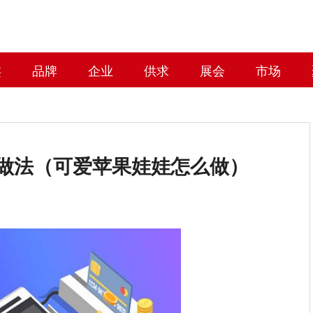
类
品牌
企业
供求
展会
市场
做法（可爱苹果娃娃怎么做）