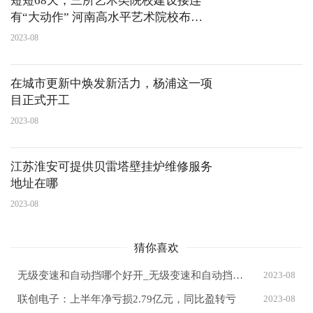
短短68天，三所艺术类院校建设接连
有“大动作” 河南高水平艺术院校布局
初露峥嵘
2023-08
在城市更新中焕发新活力，杨浦这一项
目正式开工
2023-08
江苏淮安可提供贝雷塔壁挂炉维修服务
地址在哪
2023-08
猜你喜欢
无级变速和自动挡哪个好开_无级变速和自动挡哪个好
2023-08
联创电子：上半年净亏损2.79亿元，同比盈转亏
2023-08