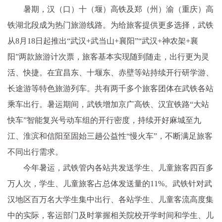
暑期，汉（口）十（堰）高铁及郑（州）渝（重庆）高
铁湖北段成为热门旅游线路。为给旅客提供更多选择，武铁
从8月18日起推出“武汉+武当山+襄阳”“武汉+神农架+襄
阳”两款旅游计次票，旅客基本实现随到随走，出行更为灵
活、快捷。在宜昌东、十堰东、赤壁等站持续开行研学游、
长途游等特色旅游列车。共有两千多个旅客团体在武铁各站
乘车出行。暑运期间，武铁增加京广高铁、汉宜铁路“大站
快车”智能复兴号动车组的开行密度，持续开好麻城至九
江、淮滨和信阳至固始三趟公益性“慢火车”，不断满足旅客
不同出行需求。
今年暑运，武铁管内各站共发送学生、儿童旅客四百多
万人次，学生、儿童旅客占总体发送量的11%。武铁针对武
汉地区百万名大学生集中出行、各站学生、儿童客流高度集
中的实际，客运部门及时掌握相关院校开学时间和学生、儿