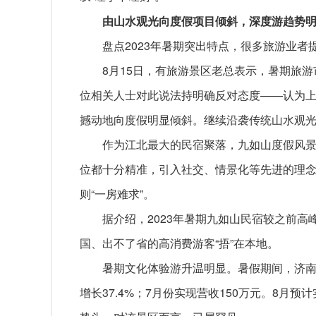
由山水观光向度假项目倾斜，深度游趋势
盘点2023年暑期突出特点，很多旅游业者
8月15日，有旅游景区老总表示，暑期旅
位相关人士对此说法持明确反对态度——认为
撼动地向度假明显倾斜。继续沿袭传统山水观
作为江北最大的民宿聚落，九如山度假风
位都十分精准，引入社交、情景化等先进的理
则“一房难求”。
据介绍，2023年暑期九如山民宿较之前高
国、出不了省的高消费游客“捂”在本地。
暑期文化体验游升温明显。暑假期间，济南长
增长37.4%；7月份实现营收150万元。8月预