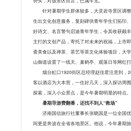
势头，对该景区而言，已属罕见。
针对暑期学生群体较多，大灵岩寺景区调整战
生出文化创意服务，复刻碑供青年学生们拓印
好诗文、名言警句启迪青年学生，令其收获颇丰
主打的文创产品，寄托了对未来的祝福，上市即
斋美食以及禅茶、茶艺等茶文化体验项目，大学
山御道设置了一线天、巢鹤亭、观落日等网红
烟台虹口1920街区总经理赵佳君注意到，
客以酒店为大本营，一住好几天，深入探访周
探索，深入小众景点，是今年暑期明显的特点
暑期导游费翻番，还找不到人“救场”
济南国信旅行社董事长张晓国是一位全国
间更是奔波在全省各地景区。他说，今年暑期