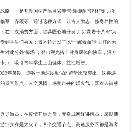
略，一是开发国学产品灵岩寺“乾隆御题”“碑林”等，衍
、临摹、齐颂等，通过这种方式，让古人励志、修身养性的
；在二次消费方面，独具匠心地开发了以“灵岩十八籽”为
受到学生们喜爱；景区还开发了以“一碗素面”为主打的素
生对此分外“捧场”；登山观光搭上健身康体的快车，沿方
打卡点，吸引青年学生上山健体、益性增智。
2023年暑期，游客一地深度度假的趋势比较突出。这类游
围的景区景点、人文风情，感受市井的烟火气，喜欢去街巷
。
优秀导游员，在疫情开始之后，变身成网红讲解员，暑期期
旅游业实在是太火了，各个交通节点、高速服务区都是游客