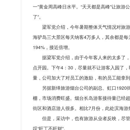
一”黄金周高峰日水平。“天天都是高峰”让旅游
了”。
梁军党介绍，今年暑期整体天气情况对旅
海驴岛三大景区每天纳客4万多人，其余都是每
194%，接近倍增。
据梁军党介绍，由于今年客人来的太多了，入
点开园。下午4：30，尽量就不让游客入园了，
量，公司加大了对员工的激励，有的员工能拿到
另据新绎旅游烟台公司的副总、虹口1920
棚，市场消费旺盛。烟台长岛游客接待量已经超
街区和酒店游人很多。相比7月份，此处滨海游
但是，采访中，也有旅游从业者反映，尽
叹“旺丁不旺财”。