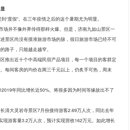
明显
提到“度假”。在三年疫情之后的这个暑期尤为明显。
游市场并不像外界传得那样火爆。但是，济南九如山景区一
上述景区尚没有摸准旅游市场的脉，假日旅游市场已经不可
光的路子，只能越走越窄。
景区推出近十个中高端民宿产品项目，每一个项目的客群定
念。每间客房的均价在两三千元以上，仍炙手可热，周末
峰2019年同比增长近50%。将很多因为时间等缘故出不了
清大灵岩寺景区7月份接待游客2.69万人次，同比去年
计实现游客量3.2万人次，预计实现营收162万元。如此增长