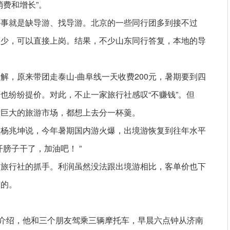
费和增长”。
件事就是缺导游、找导游。北京的一些同行团多到接不过
多少，可以直接上岗。结果，不少山东同行答复，本地的导
解，原来带团走泰山-曲阜线一天收费200元，暑期要到四
也纷纷提价。对此，不止一家旅行社感叹“不赚钱”。但
对巨大的旅游市场，都想上去分一杯羹。
理杨兆坤说，今年暑期国内游火爆，出境游恢复到往年水平
膀子干了，加油吧！ ”
众旅行社的抓手。利润虽然没法跟出境游相比，客单价也下
有的。
宇介绍，他和三个朋友驾乘三辆摩托车，早晨六点钟从济南