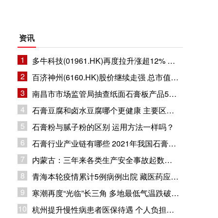
资讯
1
多牛科技(01961.HK)再度拉升涨超12% 总市值11.8亿港元
2
百济神州(6160.HK)股价继续走强 总市值1632.94亿港元
3
南昌市市场监管局抽查纸面石膏板产品5批次 企业合格率80%
4
石膏豆腐和卤水豆腐哪个更健康 主要区别在哪里？
5
石膏粉与腻子粉的区别 运用方法一样吗？
6
石膏行业产业链有哪些 2021年我国石膏行业市场现状分析
7
内蒙古：三年来各类生产安全事故起数和死亡人数同比下降
8
青海本轮疫情累计5例病例出院 藏医药应用疫情防控
9
寒潮再度“光临”长三角 多地最低气温跌破冰点
10
杭州提升慢性病患者医保待遇 个人负担部分纳入大病保险