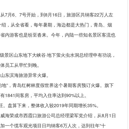
7月6、7号开始，到8月16日，旅游区共纳客22万人左
鹏介绍，从全省看，每年暑期，海边都是大热门，青岛、烟
，省内游客也是纷至沓来。今年，内陆一些知名景区客流也
。
A级景区山东地下大峡谷·地下萤火虫水洞总经理申有功说，
全体员工从早忙到晚。
，山东滨海旅游异常火爆。
的地”，青岛红树林度假世界这个暑期客房预订火爆。旗下
1841间客房，平均入住率达到90%以上。
旺。盘算下来，整体收入较2019年同期增长35%。
威海荣成市西霞口旅游公司总经理梁军党介绍，从8月1日
加一个缆车观光项目日均纳客6万人次，达到往年“十