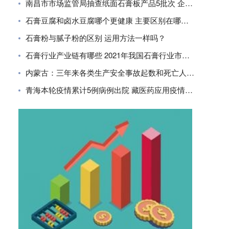
南昌市市场监管局抽查纸面石膏板产品5批次 企业合格率80%
石膏豆腐和卤水豆腐哪个更健康 主要区别在哪里？
石膏粉与腻子粉的区别 运用方法一样吗？
石膏行业产业链有哪些 2021年我国石膏行业市场现状分析
内蒙古：三年来各类生产安全事故起数和死亡人数同比下降
青海本轮疫情累计5例病例出院 藏医药应用疫情防控