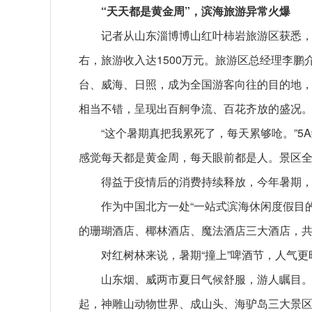
“天天都是黄金周”，滨海旅游异常火爆
记者从山东淄博博山红叶柿岩旅游区获悉，从
右，旅游收入达1500万元。旅游区总经理李
台、威海、日照，成为全国游客向往的目的地
相当不错，呈现出百舸争流、百花齐放的盛况
“这个暑期真把我累死了，每天累够呛。”5
感觉每天都是黄金周，每天眼前都是人。景区
得益于疫情后的消费持续释放，今年暑期
作为中国北方一处“一站式滨海休闲度假目
的珊瑚酒店、椰林酒店、魔法酒店三大酒店，共有
对红树林来说，暑期“撞上”啤酒节，人气更
山东烟、威两市夏日气候舒服，游人瞩目。
起，神雕山动物世界、成山头、海驴岛三大景区