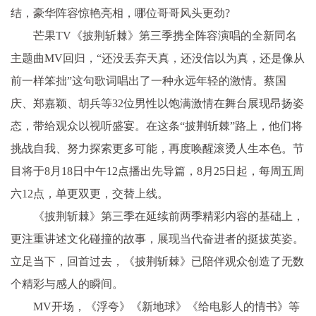
结，豪华阵容惊艳亮相，哪位哥哥风头更劲?
芒果TV《披荆斩棘》第三季携全阵容演唱的全新同名
主题曲MV回归，“还没丢弃天真，还没信以为真，还是像从
前一样笨拙”这句歌词唱出了一种永远年轻的激情。蔡国
庆、郑嘉颖、胡兵等32位男性以饱满激情在舞台展现昂扬姿
态，带给观众以视听盛宴。在这条“披荆斩棘”路上，他们将
挑战自我、努力探索更多可能，再度唤醒滚烫人生本色。节
目将于8月18日中午12点播出先导篇，8月25日起，每周五周
六12点，单更双更，交替上线。
《披荆斩棘》第三季在延续前两季精彩内容的基础上，
更注重讲述文化碰撞的故事，展现当代奋进者的挺拔英姿。
立足当下，回首过去，《披荆斩棘》已陪伴观众创造了无数
个精彩与感人的瞬间。
MV开场，《浮夸》《新地球》《给电影人的情书》等