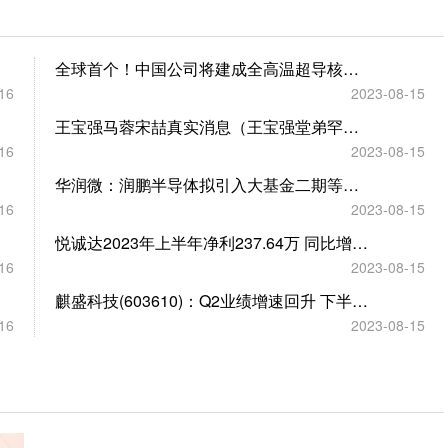
全球首个！中国公司将建成全高温超导核聚变实验装置
16
2023-08-15
王宝强马蓉宋喆真实消息（王宝强堂弟罕晒近况）
16
2023-08-15
华润微：润鹏半导体拟引入大基金二期等外部投资者 助力深圳12吋线项目建设
16
2023-08-15
悦诚达2023年上半年净利237.64万 同比增加114.44%
16
2023-08-15
麒盛科技(603610)：Q2业绩增速回升 下半年持续改善可期
16
2023-08-15