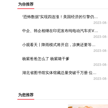
为你推荐
“恐怖数据”实现四连涨！美国经济的引擎仍未熄火
2023-08-
中企、韩企相继在印尼发布纯电动汽车(EV)的新车型和本地化生产计划
2023-08-
小观看天丨降雨模式将开启，凉爽还要等一等（2023.8.16）
2023-08-
杨紫爸爸怎么了 杨紫璐干爹
2023-08-
湖北省图书馆实体馆藏总量突破千万册 位列全国第四
2023-08-
为您推荐