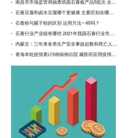
南昌市市场监管局抽查纸面石膏板产品5批次 企业合格率80%
石膏豆腐和卤水豆腐哪个更健康 主要区别在哪里？
石膏粉与腻子粉的区别 运用方法一样吗？
石膏行业产业链有哪些 2021年我国石膏行业市场现状分析
内蒙古：三年来各类生产安全事故起数和死亡人数同比下降
青海本轮疫情累计5例病例出院 藏医药应用疫情防控