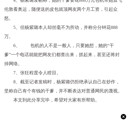
4、杨紫璐发帖称，她的干爹要花888万元包机带她直飞
伦敦看奥运，随便送的皮包就顶网友两个月工资，引起众
怒。
5、但杨紫璐本人却丝毫不为所动，并称分分钟花888
万。
6、 包机的人不是一般人，只要她想，她的“干
爹”一个电话就能把网友们都查出来，抓起来，甚至还将封
掉网络。
7、张狂程度令人瞠目。
8、截至记者发稿时，杨紫璐仍拒绝承认自己在炒作，
坚称自己有个有钱的干爹，并不断表达对普通网民的蔑视。
本文到此分享完毕，希望对大家有所帮助。