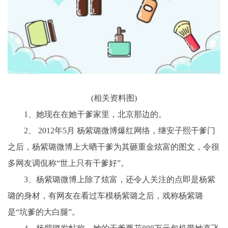
(相关资料图)
1、她现在在她干爹家里，北京那边的。
2、 2012年5月 杨紫璐微博爆红网络，继安子熙干爹门
之后，杨紫璐微博上大晒干爹为其砸重金炫富的图文，令很
多网友调侃称“世上只有干爹好”。
3、杨紫璐微博上除了炫富，还令人关注的点即是杨紫
璐的身材，有网友在看过车模杨紫璐之后，戏称杨紫璐
是“坑爹的大白腿”。