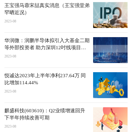
王宝强马蓉宋喆真实消息（王宝强堂弟
罕晒近况）
2023-08
华润微：润鹏半导体拟引入大基金二期
等外部投资者 助力深圳12吋线项目建
设
2023-08
悦诚达2023年上半年净利237.64万 同
比增加114.44%
2023-08
麒盛科技(603610)：Q2业绩增速回升
下半年持续改善可期
2023-08