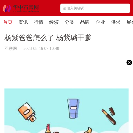
首页
资讯
行情
经济
分类
品牌
企业
供求
展
杨紫爸爸怎么了 杨紫璐干爹
互联网 2023-08-16 07:10:40