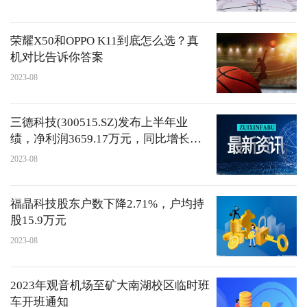
荣耀X50和OPPO K11到底怎么选？真
机对比告诉你答案
2023-08
三德科技(300515.SZ)发布上半年业
绩，净利润3659.17万元，同比增长
0.93%
2023-08
福晶科技股东户数下降2.71%，户均持
股15.9万元
2023-08
2023年观音机场至矿大南湖校区临时班
车开班通知