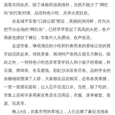
游客共同欢庆。除了体验民俗风情外，当然不能少了“网红
街”的打歌对调、品尝特色小吃、共举火把狂欢。
在县城平安巷“口袋公园”附近，美丽的涧河畔，作为火
把节分会场的“网红街”，已经早早竖起了高高的火把，各户
商家也摆好了摊位，市集中人头攒动、欢声笑语。
走进市集，琳琅满目的小吃和扑鼻而来的香味让你的胃
开始活跃起来。传统美食、南涧特产依然占据主力舞台。除
此之外，一些特色小吃也非常受年轻人和小孩子的青睐，炸
豆腐、烤饵块、冬瓜蜜饯、彩虹沙冰应有尽有。品种齐全的
杂糖铺前围满了人群，大家都在品尝购买，还有各类果脯，
一筐一筐摆在面前，让人忍不住流口水。当然，除了吃的，
市集上还有许多商家在售卖生活用品，衣服、床单被套、瓷
器、玩具等。
晚上8点，在集市旁的草地上，人们点燃了象征当地各