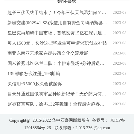
猜你喜欢
超长三伏天终于结束了！今年三伏天气温如何？出伏后气温如何发展？专家分析
2023-08
新疆交建(002941.SZ)拟使用自有资金向玛纳斯县清水河乡芦草沟村捐赠20万元
2023-08
星巴克再加码中国市场，首笔投资15亿在深圳建创新科技中心
2023-08
每人1500元，长沙这些毕业生可申请求职创业补贴
2023-08
南亚东南亚艺术家在昆共话文化交流发展
2023-08
国米首秀2比0米兰二队！小伊布登场9分钟后送助攻，马洛塔亮明牌
2023-08
139邮箱怎么注册_193邮箱
2023-08
欠信用卡5000多久会被起诉
2023-08
目录外通过国谈初审品种刷新纪录！天价药为何“二进宫”？
2023-08
赵睿官宣离队，徐杰132字致谢！全程感谢赵睿助其成长，关系深厚
2023-08
Copyright@ 2015-2022 华中石膏网版权所有 备案号：
京ICP备
12018864号-26
联系邮箱：2 913 236 @qq.com