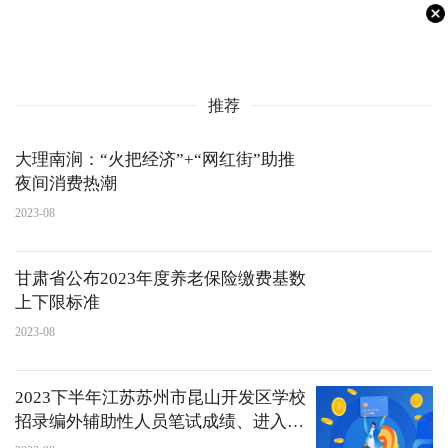
推荐
大理南涧：“火把经济”+“网红街”助推
夜间消费热潮
2023-08
甘肃省公布2023年度养老保险缴费基数
上下限标准
2023-08
2023下半年江苏苏州市昆山开发区学校
招录编外辅助性人员笔试成绩、进入资
格复审查询公告