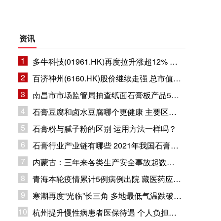
资讯
1
多牛科技(01961.HK)再度拉升涨超12% 总市值11.8亿港元
2
百济神州(6160.HK)股价继续走强 总市值1632.94亿港元
3
南昌市市场监管局抽查纸面石膏板产品5批次 企业合格率80%
4
石膏豆腐和卤水豆腐哪个更健康 主要区别在哪里？
5
石膏粉与腻子粉的区别 运用方法一样吗？
6
石膏行业产业链有哪些 2021年我国石膏行业市场现状分析
7
内蒙古：三年来各类生产安全事故起数和死亡人数同比下降
8
青海本轮疫情累计5例病例出院 藏医药应用疫情防控
9
寒潮再度“光临”长三角 多地最低气温跌破冰点
10
杭州提升慢性病患者医保待遇 个人负担部分纳入大病保险