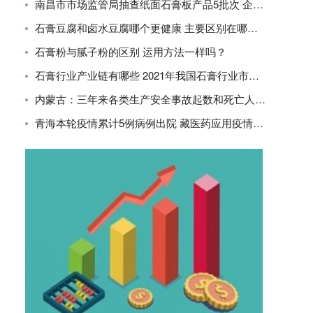
南昌市市场监管局抽查纸面石膏板产品5批次 企业合格率80%
石膏豆腐和卤水豆腐哪个更健康 主要区别在哪里？
石膏粉与腻子粉的区别 运用方法一样吗？
石膏行业产业链有哪些 2021年我国石膏行业市场现状分析
内蒙古：三年来各类生产安全事故起数和死亡人数同比下降
青海本轮疫情累计5例病例出院 藏医药应用疫情防控