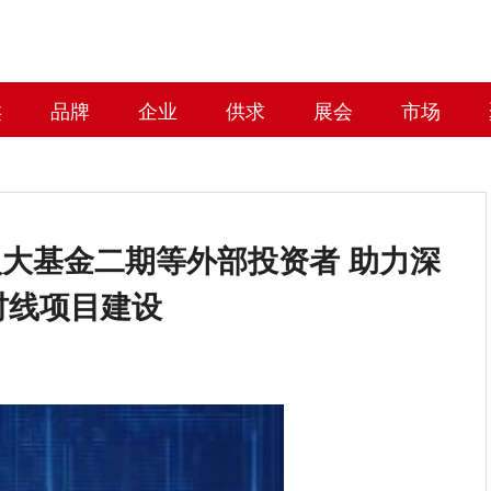
类
品牌
企业
供求
展会
市场
大基金二期等外部投资者 助力深
吋线项目建设