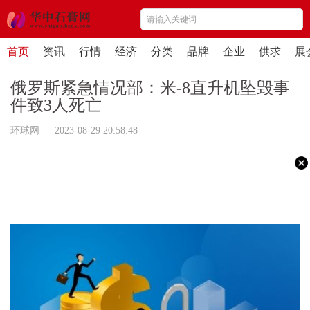
首页
资讯
行情
经济
分类
品牌
企业
供求
展
俄罗斯紧急情况部：米-8直升机坠毁事
件致3人死亡
环球网 2023-08-29 20:58:48