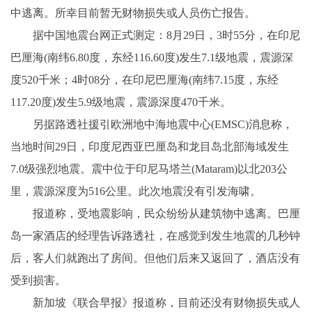
中逃离。所幸目前暂无财物损失或人员伤亡报告。
据中国地震台网正式测定：8月29日，3时55分，在印尼
巴厘海(南纬6.80度，东经116.60度)发生7.1级地震，震源深
度520千米；4时08分，在印尼巴厘海(南纬7.15度，东经
117.20度)发生5.9级地震，震源深度470千米。
另据路透社援引欧洲地中海地震中心(EMSC)消息称，
当地时间29日，印度尼西亚巴厘岛和龙目岛北部海域发生
7.0级强烈地震。震中位于印尼马塔兰(Mataram)以北203公
里，震源深度为516公里。此次地震没有引发海啸。
报道称，受地震影响，民众纷纷从建筑物中逃离。巴厘
岛一家酒店的经理告诉路透社，在感觉到发生地震的几秒钟
后，客人们就跑出了房间。但他们后来又返回了，酒店没有
受到损害。
新加坡《联合早报》报道称，目前还没有财物损失或人