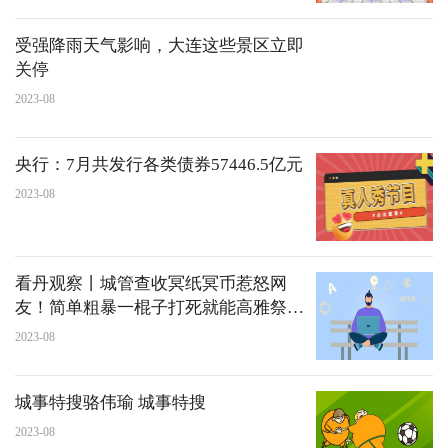
受强降雨天气影响，大连这些景区立即
关停
2023-08
央行：7月共发行各类债券57446.5亿元
2023-08
看丹观察丨城管查收冥纸冥币惹怒网
友！简单粗暴一棍子打死就能高雅祭祀
了？
2023-08
城事特搜骆伟瑜 城事特搜
2023-08