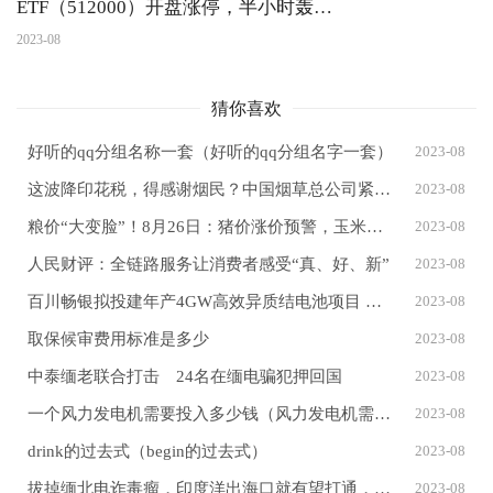
ETF（512000）开盘涨停，半小时轰出
16亿元巨量！
2023-08
猜你喜欢
好听的qq分组名称一套（好听的qq分组名字一套）
2023-08
这波降印花税，得感谢烟民？中国烟草总公司紧急辟谣
2023-08
粮价“大变脸”！8月26日：猪价涨价预警，玉米、小麦涨势有变！
2023-08
人民财评：全链路服务让消费者感受“真、好、新”
2023-08
百川畅银拟投建年产4GW高效异质结电池项目 扩大新能源业务规模
2023-08
取保候审费用标准是多少
2023-08
中泰缅老联合打击 24名在缅电骗犯押回国
2023-08
一个风力发电机需要投入多少钱（风力发电机需要投资多少钱）
2023-08
drink的过去式（begin的过去式）
2023-08
拔掉缅北电诈毒瘤，印度洋出海口就有望打通，还能停泊10万吨航母
2023-08