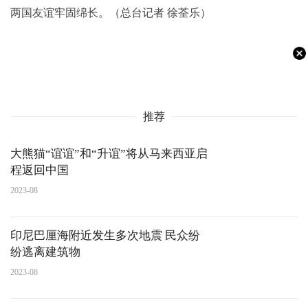
两国友谊牢固绵长。（总台记者 徐荃乐）
推荐
大熊猫“谊谊”和“升谊”将从马来西亚启
程返回中国
2023-08
印尼巴厘海附近发生多次地震 民众纷
纷逃离建筑物
2023-08