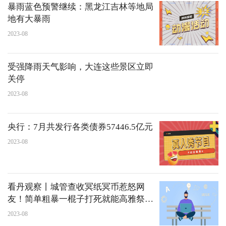
暴雨蓝色预警继续：黑龙江吉林等地局
地有大暴雨
2023-08
受强降雨天气影响，大连这些景区立即
关停
2023-08
央行：7月共发行各类债券57446.5亿元
2023-08
看丹观察丨城管查收冥纸冥币惹怒网
友！简单粗暴一棍子打死就能高雅祭祀
了？
2023-08