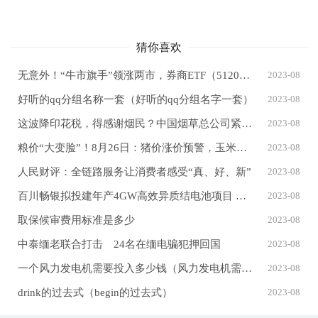
猜你喜欢
无意外！“牛市旗手”领涨两市，券商ETF（512000）开盘涨停，半小时轰出16亿元巨量！
2023-08
好听的qq分组名称一套（好听的qq分组名字一套）
2023-08
这波降印花税，得感谢烟民？中国烟草总公司紧急辟谣
2023-08
粮价“大变脸”！8月26日：猪价涨价预警，玉米、小麦涨势有变！
2023-08
人民财评：全链路服务让消费者感受“真、好、新”
2023-08
百川畅银拟投建年产4GW高效异质结电池项目 扩大新能源业务规模
2023-08
取保候审费用标准是多少
2023-08
中泰缅老联合打击 24名在缅电骗犯押回国
2023-08
一个风力发电机需要投入多少钱（风力发电机需要投资多少钱）
2023-08
drink的过去式（begin的过去式）
2023-08