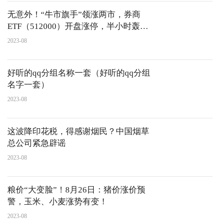
无意外！“牛市旗手”领涨两市，券商
ETF（512000）开盘涨停，半小时轰出
16亿元巨量！
2023-08
好听的qq分组名称一套（好听的qq分组
名字一套）
2023-08
这波降印花税，得感谢烟民？中国烟草
总公司紧急辟谣
2023-08
粮价“大变脸”！8月26日：猪价涨价预
警，玉米、小麦涨势有变！
2023-08