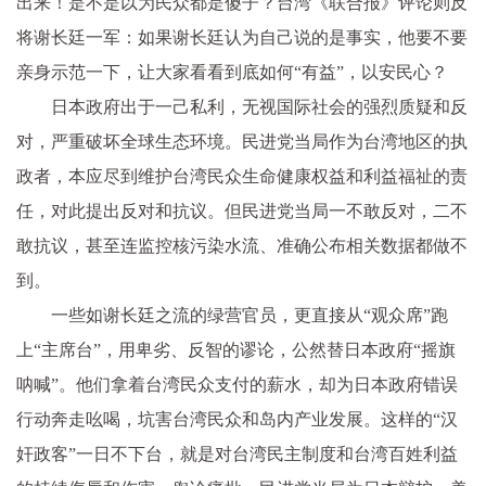
出来！是不是以为民众都是傻子？台湾《联合报》评论则反
将谢长廷一军：如果谢长廷认为自己说的是事实，他要不要
亲身示范一下，让大家看看到底如何“有益”，以安民心？
日本政府出于一己私利，无视国际社会的强烈质疑和反
对，严重破坏全球生态环境。民进党当局作为台湾地区的执
政者，本应尽到维护台湾民众生命健康权益和利益福祉的责
任，对此提出反对和抗议。但民进党当局一不敢反对，二不
敢抗议，甚至连监控核污染水流、准确公布相关数据都做不
到。
一些如谢长廷之流的绿营官员，更直接从“观众席”跑
上“主席台”，用卑劣、反智的谬论，公然替日本政府“摇旗
呐喊”。他们拿着台湾民众支付的薪水，却为日本政府错误
行动奔走吆喝，坑害台湾民众和岛内产业发展。这样的“汉
奸政客”一日不下台，就是对台湾民主制度和台湾百姓利益