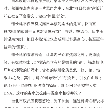
日本政府24日起排放核污染水至太平洋引发各界强烈反
对。然而在岛内舆论一片骂声之中，台北“驻日代表”谢长廷
却在社交平台发文，做出“惊世之论”。
谢长廷不仅没有揭露日本核污染水的危害，反而宣
称“微量的放射性元素对身体有益”，并以北投温泉、日本玉
川温泉为例，把日本核污染水当成可以舒展身心，甚至延年
益寿的“宝贝”。
谢长廷的荒谬言论，让岛内民众在焦虑之外，更添愤
怒。有媒体指出，北投温泉含有的是微量的“镭”。福岛核电
厂炉心熔毁的核污水，含有的放射物质是氚、锶、铯、钴、
碳-14之类。其中，锶-90可导致骨组织肉瘤、引发白血病；
铯-137会引起软组织肿瘤与癌症；碳-14可能会损害人类
DNA。这样的毒水怎么能与温泉水相提并论？
台北市议员应晓薇怒呛，为了护航，连这种谎话都说得