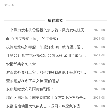
2023-08
猜你喜欢
一个风力发电机需要投入多少钱（风力发电机需要投资多少钱）
2023-08
drink的过去式（begin的过去式）
2023-08
拔掉缅北电诈毒瘤，印度洋出海口就有望打通，还能停泊10万吨航母
2023-08
评测2014款雷克萨斯GX400怎么样:采用了最新的家族风格
2023-08
爱情经典名句大全
2023-08
逾百家外资盯上它，股价却频创新低！特斯拉+储能+机器人概念股也火了
2023-08
萱的意思在名字里女孩 萱的意思
2023-08
安康继续发布暴雨黄色预警！
2023-08
梅西客串出演！南美说唱歌手发布新歌MV预告片：致敬GOAT梅西
2023-08
安徽省启动重大气象灾害（暴雨）Ⅳ应急响应
2023-08