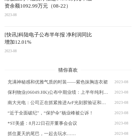
资余额1092.99万元（08-22）
2023-08
[快讯]科陆电子公布半年报 净利润同比
增加12.01%
2023-08
猜你喜欢
充满神秘感和优雅气质的时装——紫色抹胸连衣裙
2023-08
保利物业(06049.HK)公布中期业绩：上半年纯利增21.5%至7.64亿元 物业管理服务收入同比增长21.8%
2023-08
南大光电：公司正在抓紧推进ArF光刻胶验证和市场拓展工作，力争早日实现规模量产
2023-08
“近于全面破纪”，“保护伞”杨业峰被公诉！
2023-08
*ST美盛：8月22日召开董事会会议
2023-08
抓住夏天的尾巴，一起去玩水……
2023-08