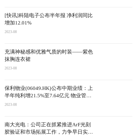
[快讯]科陆电子公布半年报 净利润同比
增加12.01%
2023-08
充满神秘感和优雅气质的时装——紫色
抹胸连衣裙
2023-08
保利物业(06049.HK)公布中期业绩：上
半年纯利增21.5%至7.64亿元 物业管理
服务收入同比增长21.8%
2023-08
南大光电：公司正在抓紧推进ArF光刻
胶验证和市场拓展工作，力争早日实现