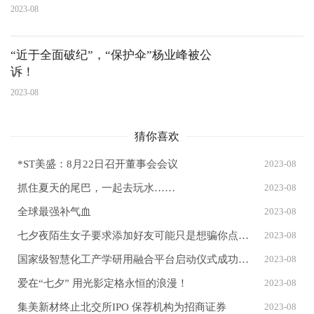
规模量产
2023-08
“近于全面破纪”，“保护伞”杨业峰被公
诉！
2023-08
猜你喜欢
*ST美盛：8月22日召开董事会会议
2023-08
抓住夏天的尾巴，一起去玩水……
2023-08
全球最强补气血
2023-08
七夕夜陌生女子要求添加好友可能只是想骗你点钱…… 具体是什么情况?
2023-08
国家级智慧化工产学研用融合平台启动仪式成功举办
2023-08
爱在“七夕” 用光影定格永恒的浪漫！
2023-08
集美新材终止北交所IPO 保荐机构为招商证券
2023-08