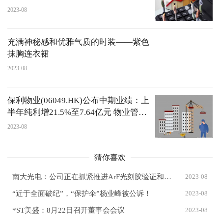
2023-08
充满神秘感和优雅气质的时装——紫色
抹胸连衣裙
2023-08
保利物业(06049.HK)公布中期业绩：上
半年纯利增21.5%至7.64亿元 物业管理
服务收入同比增长21.8%
2023-08
猜你喜欢
南大光电：公司正在抓紧推进ArF光刻胶验证和市场拓展工作，力争早日实现规模量产
2023-08
“近于全面破纪”，“保护伞”杨业峰被公诉！
2023-08
*ST美盛：8月22日召开董事会会议
2023-08