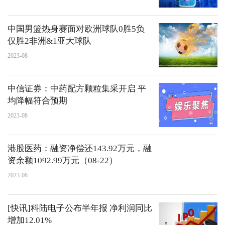
中国男篮热身赛面对欧洲球队0胜5负
仅胜2非洲&1亚大球队
2023-08
中信证券：中药配方颗粒集采开启 平
均降幅符合预期
2023-08
港股医药：融资净偿还143.92万元，融
资余额1092.99万元（08-22）
2023-08
[快讯]科陆电子公布半年报 净利润同比
增加12.01%