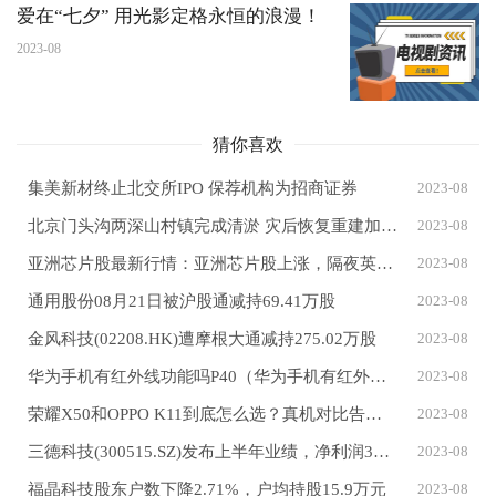
爱在“七夕” 用光影定格永恒的浪漫！
2023-08
猜你喜欢
集美新材终止北交所IPO 保荐机构为招商证券
2023-08
北京门头沟两深山村镇完成清淤 灾后恢复重建加快推进
2023-08
亚洲芯片股最新行情：亚洲芯片股上涨，隔夜英伟达股价飙升
2023-08
通用股份08月21日被沪股通减持69.41万股
2023-08
金风科技(02208.HK)遭摩根大通减持275.02万股
2023-08
华为手机有红外线功能吗P40（华为手机有红外线功能吗）
2023-08
荣耀X50和OPPO K11到底怎么选？真机对比告诉你答案
2023-08
三德科技(300515.SZ)发布上半年业绩，净利润3659.17万元，同比增长0.93%
2023-08
福晶科技股东户数下降2.71%，户均持股15.9万元
2023-08