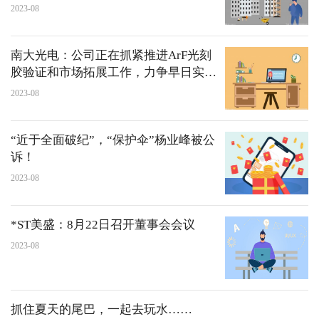
服务收入同比增长21.8%
2023-08
南大光电：公司正在抓紧推进ArF光刻
胶验证和市场拓展工作，力争早日实现
规模量产
2023-08
“近于全面破纪”，“保护伞”杨业峰被公
诉！
2023-08
*ST美盛：8月22日召开董事会会议
2023-08
抓住夏天的尾巴，一起去玩水……