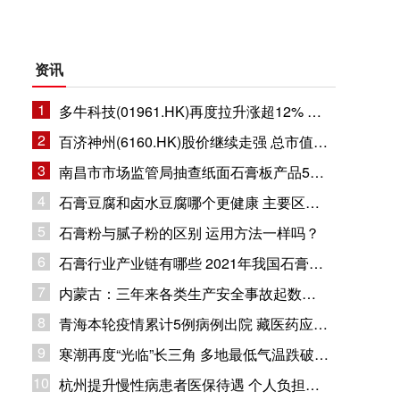
资讯
1
多牛科技(01961.HK)再度拉升涨超12% 总市值11.8亿港元
2
百济神州(6160.HK)股价继续走强 总市值1632.94亿港元
3
南昌市市场监管局抽查纸面石膏板产品5批次 企业合格率80%
4
石膏豆腐和卤水豆腐哪个更健康 主要区别在哪里？
5
石膏粉与腻子粉的区别 运用方法一样吗？
6
石膏行业产业链有哪些 2021年我国石膏行业市场现状分析
7
内蒙古：三年来各类生产安全事故起数和死亡人数同比下降
8
青海本轮疫情累计5例病例出院 藏医药应用疫情防控
9
寒潮再度“光临”长三角 多地最低气温跌破冰点
10
杭州提升慢性病患者医保待遇 个人负担部分纳入大病保险