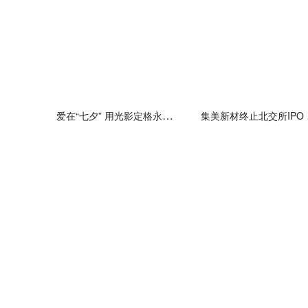
爱在“七夕” 用光影定格永恒的浪漫！
集美