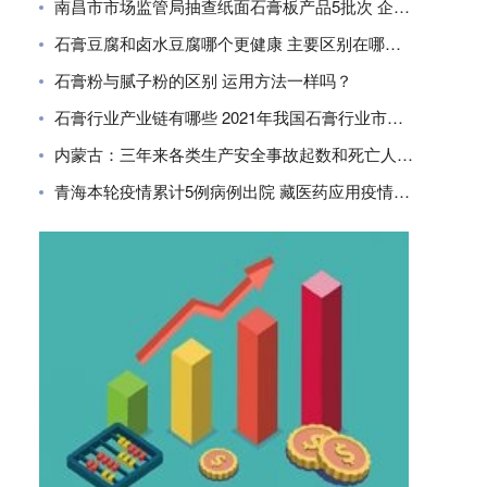
南昌市市场监管局抽查纸面石膏板产品5批次 企业合格率80%
石膏豆腐和卤水豆腐哪个更健康 主要区别在哪里？
石膏粉与腻子粉的区别 运用方法一样吗？
石膏行业产业链有哪些 2021年我国石膏行业市场现状分析
内蒙古：三年来各类生产安全事故起数和死亡人数同比下降
青海本轮疫情累计5例病例出院 藏医药应用疫情防控