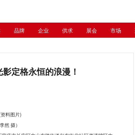
类
品牌
企业
供求
展会
市场
用光影定格永恒的浪漫！
(资料图片)
李然 摄）