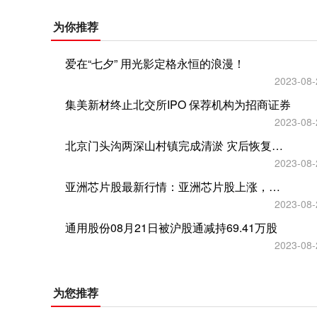
为你推荐
爱在“七夕” 用光影定格永恒的浪漫！
2023-08-
集美新材终止北交所IPO 保荐机构为招商证券
2023-08-
北京门头沟两深山村镇完成清淤 灾后恢复重建加快推进
2023-08-
亚洲芯片股最新行情：亚洲芯片股上涨，隔夜英伟达股价飙升
2023-08-
通用股份08月21日被沪股通减持69.41万股
2023-08-
为您推荐