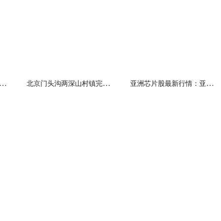
新材终止北交所IPO 保荐机构为招商证券
北京门头沟两深山村镇完成清淤 灾后恢复重建加快推进
亚洲芯片股最新行情：亚洲芯片股上涨，隔夜英伟达股价飙升