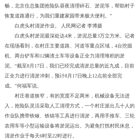
畅，北京住总集团抢险队昼夜清理碎石、淤泥等，帮助村子
恢复道路通行，为我们重建家园带来极大便利。”
白虎头村清淤作业。 人民网记者 李博摄
白虎头村淤泥最深处达4米，淤泥总量3万立方米。记者
在现场看到，在村庄主要道路、河道等重点区域，4台挖掘
机、两台铲车和12辆渣土车等设备正全力清理堆积的淤
泥。“截至8月17日，我们已经完成清淤总量的近九成，目前
正全力进行清淤冲刺，预计8月17日晚上12点前全部完
成。”何福军说。
村庄巷道狭窄，有的宽度不足两米，机械设备无法进
入，抢险队灵活采取人工清理方式，一个村庄派出几十人的
作业队携带铁锹、铁镐等工具进行清淤，再用手推车、三轮
农用车等小型运输设备将淤泥运出。为避免打扰村民休息，
清淤作业于每天6时至22时进行。