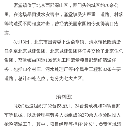
斋堂镇位于北京西部深山区，距门头沟城区约70余公
里。在这场暴雨洪水灾害中，斋堂镇受灾严重，道路、村落
等均遭受不同程度冲击，曾经的美丽家园如今变得满目疮
痍。
8月13日，北京市国资委下达斋堂镇、清水镇抢险清淤
任务至北京城建集团。北京城建集团将任务交给了北京住总
集团，斋堂镇由国道109第九工区斋堂项目部组织清淤任
务，包括13个村庄、污水处理厂等4个民生工程和32条主要
道路，总计49处点位，划分为七大片区。
(资料图)
“我们迅速组织了32台挖掘机、24台装载机和74辆自卸
车等机械，以及管理与劳务人员组成的270余人抢险队投入
抢险清淤工作。其中，项目经理等担任‘片长’，负责区域清