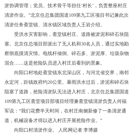
淤协调管理；党员、技术骨干等担任‘村长’，负责整座村庄
清淤作业。”北京住总集团国道109第九工区项目书记兼此次
清淤任务斋堂镇、清水镇区域负责人王岩介绍。
受洪水灾害影响，斋堂镇村庄、道路被淤泥和碎石块阻
塞。北京住总项目部派出了无人机和30名人员，通过实地勘
察彻底摸清灾情。电线杆倾倒、碎石多、淤泥厚、垃圾杂物
混合……这是抢险队员进入村庄后看到的景象。
向阳口村地处斋堂镇东北深山区，与河北省交界，南邻
永定河，距镇政府约20公里。暴雨洪水过后，淤泥和碎石块
阻塞了道路，抢险清淤队无法进入村庄，北京住总集团国道
109第九工区斋堂项目部项目经理兼斋堂镇清淤负责人何福
军说：“我们花费半天时间，在村庄南侧新修了一条清淤通
道，机械设备才得以进入村庄开展抢险作业。”
向阳口村清淤作业。 人民网记者 李博摄