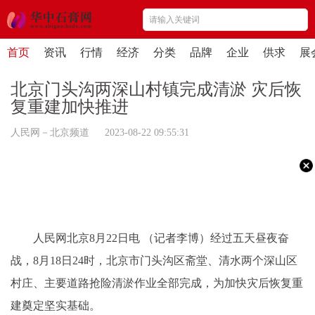
首页
资讯
行情
经济
分类
品牌
企业
供求
展
北京门头沟两深山村镇完成清淤 灾后恢
复重建加快推进
人民网－北京频道 2023-08-22 09:55:31
人民网北京8月22日电 （记者李博）经过五天昼夜奋
战，8月18日24时，北京市门头沟区斋堂、清水两个深山区
村庄、主要道路抢险清淤作业全部完成，为加快灾后恢复重
建奠定坚实基础。