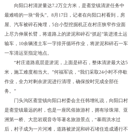
向阳口村清淤量达7.2万立方米，是斋堂镇清淤任务中
最难啃的一块“骨头”。8月17日，记者在向阳口村看到，房
屋、汽车被碎石掩埋，5台小型挖掘机正在村庄狭窄作业面
上尽力伸展长臂，将道路上的淤泥和碎石“抓起”装进渣土运
输车，10余辆渣土车一字排开循环作业，将淤泥和碎石一车
一车清运至指定地点。
“村庄道路底层是淤泥，上面是碎石，整体清淤最大达5
米，施工难度相当大。”何福军说，“我们采取24小时不停歇
作业，全力对剩余淤泥进行清理，确保按时完成全部任
务。”
门头沟区斋堂镇向阳口村委会主任韩增礼说，向阳口村
是斋堂镇最远的村，也是一座民俗旅游村，拥有珍珠湖、亚
洲第一桥、大悲岩观音寺等著名旅游景点，“暴雨洪水过
后，村子成为一片河滩，道路被淤泥和碎石堵住造成通行不