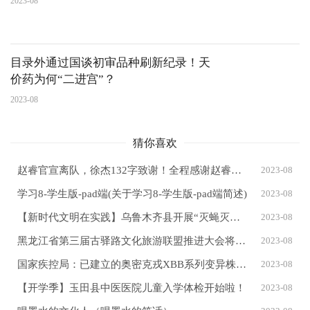
2023-08
目录外通过国谈初审品种刷新纪录！天
价药为何“二进宫”？
2023-08
猜你喜欢
赵睿官宣离队，徐杰132字致谢！全程感谢赵睿助其成长，关系深厚
2023-08
学习8-学生版-pad端(关于学习8-学生版-pad端简述)
2023-08
【新时代文明在实践】乌鲁木齐县开展“灭蝇灭蚊 清洁家园”专项培训
2023-08
黑龙江省第三届古驿路文化旅游联盟推进大会将于2024年在齐齐哈尔举行
2023-08
国家疾控局：已建立的奥密克戎XBB系列变异株人群免疫力对EG.5变异株仍具有免疫保护作用
2023-08
【开学季】玉田县中医医院儿童入学体检开始啦！
2023-08