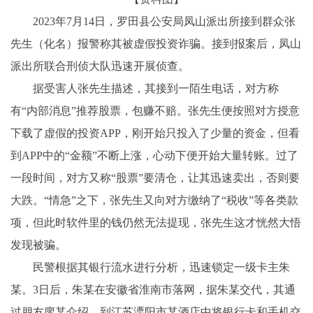
2023年7月14日，罗田县公安局凤山派出所接到群众张
先生（化名）报警称其被虚假投资诈骗。接到报案后，凤山
派出所联合刑侦大队迅速开展侦查。
据受害人张先生描述，其接到一陌生电话，对方称
有“内部消息”推荐股票，包赚不赔。张先生便按照对方授意
下载了虚假的投资APP，刚开始只投入了少量的资金，但看
到APP中的“金额”不断上涨，心动下便开始大量转账。过了
一段时间，对方又称“股票”要清仓，让其迅速卖出，否则要
大跌。“情急”之下，张先生又向对方缴纳了“税收”等各类款
项，但此时软件里的钱仍然无法提现，张先生这才恍然大悟
发现被骗。
民警根据其银行流水进行分析，迅速锁定一级卡主朱
某。3日后，朱某在安徽省淮南市落网，据朱某交代，其通
过朋友廖某介绍，到江苏溧阳市某酒店中将银行卡和手机交