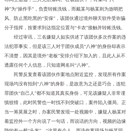
神”为“操作手”，负责转账洗钱，而戴某与杨某则为放哨把
风、防止黑吃黑的“安保”，该团伙通过境外聊天软件受诈骗
分子指挥，按要求到达指定位置与“卡农”接触并转账洗钱。
经过审讯，三名嫌疑人如实供述了该团伙多次作案的违
法犯罪事实，但是该三人对于团伙成员“八神”的身份却表示
不清楚，因其是境外“老板”安排介绍下加入的，且此人从不
透露任何个人信息，只知道网名叫“八神”。
民警反复查看该团伙作案地点附近监控，发现所有作案
现场均没有拍到“八神”的身影，是故意为之还是巧合，连犯
罪团伙“自己人”都不知道其真实身份，可见该嫌疑人非常谨
慎狡猾，此时民警也一时找不到突破口，案件陷入僵局。正
当一筹莫展之时，办案民警发现一处视频中，
嫌疑人杨某对
着监控外一个方向说了一句话，而说话的方向，视频的边缘
隐约有一截“头发”
。“这里有个人，而该作案现场与杨某同