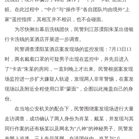
赃。在此过程中，“中介”与“操作手”各自团队均由境外“上
家”遥控指挥，其相互并不相识，也不会碰面。
为尽快揪出幕后洗钱团伙，民警到江苏溧阳朱某出借银
行卡洗钱的某酒店开展进一步调查。
民警调查溧阳某酒店案发现场的监控发现：7月13日13
时，两名戴着口罩的可疑男子出现在监控中，并先后进入
了“卡农”朱某的房间，一直到晚上才出来。民警根据案发现
场监控进一步扩大嫌疑人轨迹，发现两人非常警惕，在案发
现场以及附近全程使用口罩“蒙面”，企图以此掩盖自己的身
份。
在当地公安机关的配合下，民警围绕案发现场进行大量
走访调查，成功确认了两人身份为肖某，戴某，并发现与其
同行作案的还有杨某以及网名为“八神”的神秘男子。民警发
布网上追逃，三人先后落网。在该团伙中，肖某与“八