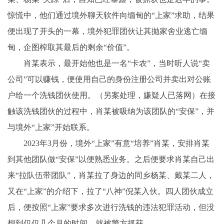
惊慌中，他们通过境外聊天软件向缅甸的“上家”求助，结果
便出现了开头的一幕，境外犯罪团伙让其抛家舍业逃亡缅
甸，企图榨取其最后的剩余“价值”。
肖某表示，最开始他也是一名“卡农”，当时听人说“卖
公司”可以赚钱，便使用自己的身份注册公司并卖出对公账
户给一个洗钱团伙使用。（另案处理，嫌疑人已落网）在接
触该洗钱团伙的过程中，肖某被吸纳为该团队的“安保”，并
与境外“上家”开始联系。
2023年3月份，境外“上家”有意“培养”肖某，安排肖某
到其他团队做“安保”以便熟悉业务。之后便要求肖某自己出
来“拉队伍带团队”，肖某拉了身边的同乡杨某、戴某二人，
又在“上家”的介绍下，拉了“八神”倪某入伙。四人团伙成立
后，便按照“上家”要求多次进行洗钱的违法犯罪活动，但没
想到仅仅几个月的时间，就被警方抓获。