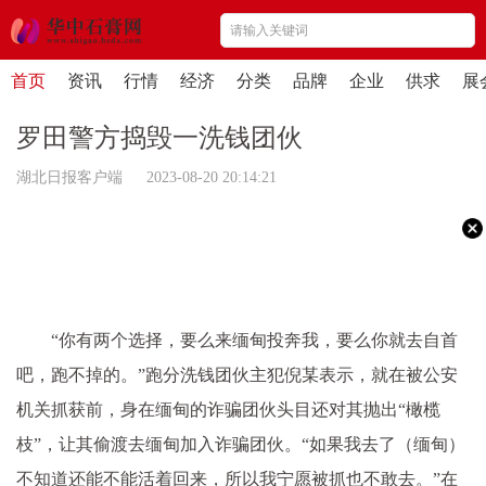
首页
资讯
行情
经济
分类
品牌
企业
供求
展
罗田警方捣毁一洗钱团伙
湖北日报客户端 2023-08-20 20:14:21
“你有两个选择，要么来缅甸投奔我，要么你就去自首
吧，跑不掉的。”跑分洗钱团伙主犯倪某表示，就在被公安
机关抓获前，身在缅甸的诈骗团伙头目还对其抛出“橄榄
枝”，让其偷渡去缅甸加入诈骗团伙。“如果我去了（缅甸）
不知道还能不能活着回来，所以我宁愿被抓也不敢去。”在