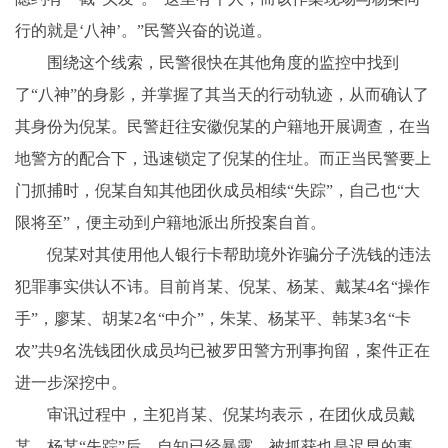
行的就是‘八神’。”民警兴奋的说道。
围绕这个线索，民警很快在其他角度的监控中找到
了“八神”的身影，并掌握了其当天的行动轨迹，从而确认了
其身份为倪某。民警赶往安徽倪某的户籍地开展调查，在当
地警方的配合下，迅速锁定了倪某的住址。而正当民警要上
门抓捕时，倪某自知其他团伙成员相续“失踪”，自己也“大
限将至”，便主动到户籍地派出所投案自首。
倪某对其使用他人银行卡帮助境外诈骗分子洗钱的违法
犯罪事实供认不讳。目前肖某、倪某、杨某、戴某4名“操作
手”，廖某、胡某2名“中介”，朱某、杨某平、韩某3名“卡
农”共9名洗钱团伙成员均已被罗田警方刑事拘留，案件正在
进一步深挖中。
审讯过程中，主犯肖某、倪某均表示，在团伙成员戴
某、杨某“失踪”后，自知已经暴露，被抓获也是迟早的事。