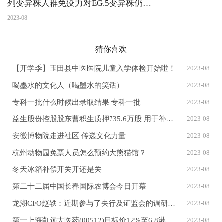
列变异株人群免疫力对EG.5变异株仍具
有免疫保护作用
2023-08
猜你喜欢
【开学季】玉田县中医医院儿童入学体检开始啦！
2023-08
喝墨水的文化人（喝墨水的笑话）
2023-08
专科一批什么时候出录取结果 专科一批
2023-08
益生股份控股股东曹积生质押735.6万股 用于补充公司流动资金
2023-08
安徽博物院走进社区 传递文化力量
2023-08
杭州动物园免票人员怎么预约大熊猫馆？
2023-08
冬天冰箱补偿开关开还是关
2023-08
第二十二届中国长春国际农博会今日开幕
2023-08
龙湖CFO赵轶：近期参与了央行及证监会的调研，会上监管明确提出要支持优秀民企合理融资需求
2023-08
第一上海削远大医药(00512)目标价12%至6.8港元 维持买入评级
2023-08