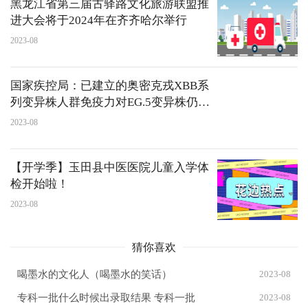
黑龙江省第三届古驿路文化旅游联盟推
进大会将于2024年在齐齐哈尔举行
2023-08
国家疾控局：已建立的奥密克戎XBB系
列变异株人群免疫力对EG.5变异株仍具
有免疫保护作用
2023-08
【开学季】玉田县中医医院儿童入学体
检开始啦！
2023-08
猜你喜欢
喝墨水的文化人（喝墨水的笑话）
2023-08
专科一批什么时候出录取结果 专科一批
2023-08