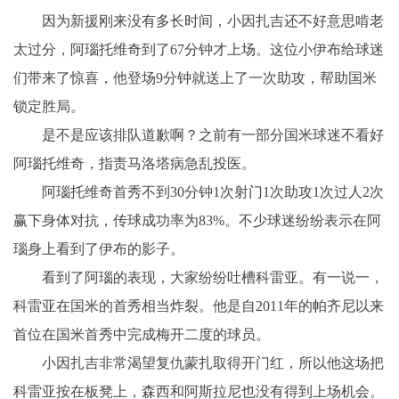
因为新援刚来没有多长时间，小因扎吉还不好意思啃老
太过分，阿瑙托维奇到了67分钟才上场。这位小伊布给球迷
们带来了惊喜，他登场9分钟就送上了一次助攻，帮助国米
锁定胜局。
是不是应该排队道歉啊？之前有一部分国米球迷不看好
阿瑙托维奇，指责马洛塔病急乱投医。
阿瑙托维奇首秀不到30分钟1次射门1次助攻1次过人2次
赢下身体对抗，传球成功率为83%。不少球迷纷纷表示在阿
瑙身上看到了伊布的影子。
看到了阿瑙的表现，大家纷纷吐槽科雷亚。有一说一，
科雷亚在国米的首秀相当炸裂。他是自2011年的帕齐尼以来
首位在国米首秀中完成梅开二度的球员。
小因扎吉非常渴望复仇蒙扎取得开门红，所以他这场把
科雷亚按在板凳上，森西和阿斯拉尼也没有得到上场机会。