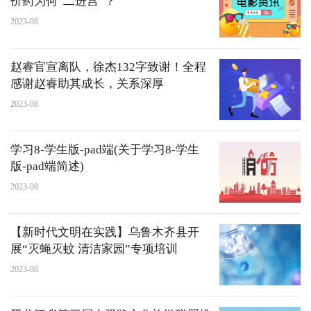
价药为何“二进宫”？
2023-08
赵睿官宣离队，徐杰132字致谢！全程
感谢赵睿助其成长，关系深厚
2023-08
学习8-学生版-pad端(关于学习8-学生
版-pad端简述)
2023-08
【新时代文明在实践】乌鲁木齐县开
展“灭蝇灭蚊 清洁家园”专项培训
2023-08