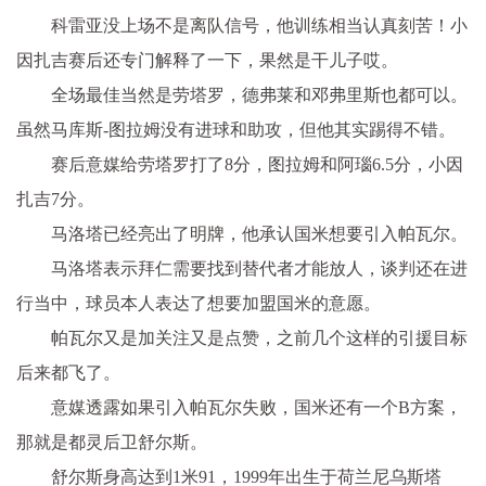
科雷亚没上场不是离队信号，他训练相当认真刻苦！小
因扎吉赛后还专门解释了一下，果然是干儿子哎。
全场最佳当然是劳塔罗，德弗莱和邓弗里斯也都可以。
虽然马库斯-图拉姆没有进球和助攻，但他其实踢得不错。
赛后意媒给劳塔罗打了8分，图拉姆和阿瑙6.5分，小因
扎吉7分。
马洛塔已经亮出了明牌，他承认国米想要引入帕瓦尔。
马洛塔表示拜仁需要找到替代者才能放人，谈判还在进
行当中，球员本人表达了想要加盟国米的意愿。
帕瓦尔又是加关注又是点赞，之前几个这样的引援目标
后来都飞了。
意媒透露如果引入帕瓦尔失败，国米还有一个B方案，
那就是都灵后卫舒尔斯。
舒尔斯身高达到1米91，1999年出生于荷兰尼乌斯塔