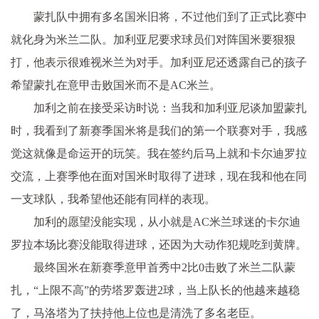
蒙扎队中拥有多名国米旧将，不过他们到了正式比赛中
就化身为米兰二队。加利亚尼要求球员们对阵国米要狠狠
打，他表示很难视米兰为对手。加利亚尼还透露自己的孩子
希望蒙扎在意甲击败国米而不是AC米兰。
加利之前在接受采访时说：当我和加利亚尼谈加盟蒙扎
时，我看到了新赛季国米将是我们的第一个联赛对手，我感
觉这就像是命运开的玩笑。我在签约后马上就和卡尔迪罗拉
交流，上赛季他在面对国米时取得了进球，现在我和他在同
一支球队，我希望他还能有同样的表现。
加利的愿望没能实现，从小就是AC米兰球迷的卡尔迪
罗拉本场比赛没能取得进球，还因为大动作犯规吃到黄牌。
最终国米在新赛季意甲首秀中2比0击败了米兰二队蒙
扎，“上限不高”的劳塔罗轰进2球，当上队长的他越来越稳
了，马洛塔为了扶持他上位也是清洗了多名老臣。