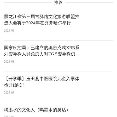
推荐
黑龙江省第三届古驿路文化旅游联盟推
进大会将于2024年在齐齐哈尔举行
2023-08
国家疾控局：已建立的奥密克戎XBB系
列变异株人群免疫力对EG.5变异株仍具
有免疫保护作用
2023-08
【开学季】玉田县中医医院儿童入学体
检开始啦！
2023-08
喝墨水的文化人（喝墨水的笑话）