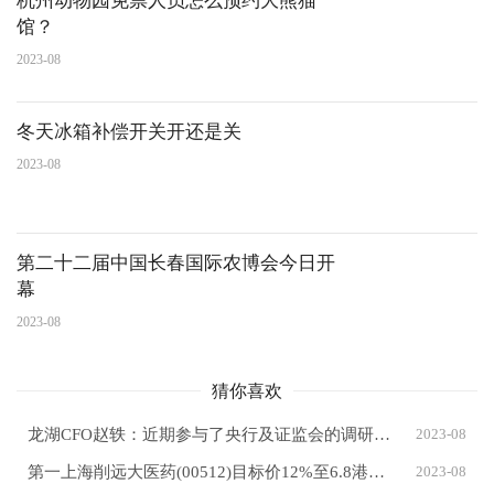
杭州动物园免票人员怎么预约大熊猫
馆？
2023-08
冬天冰箱补偿开关开还是关
2023-08
第二十二届中国长春国际农博会今日开
幕
2023-08
猜你喜欢
龙湖CFO赵轶：近期参与了央行及证监会的调研，会上监管明确提出要支持优秀民企合理融资需求
2023-08
第一上海削远大医药(00512)目标价12%至6.8港元 维持买入评级
2023-08