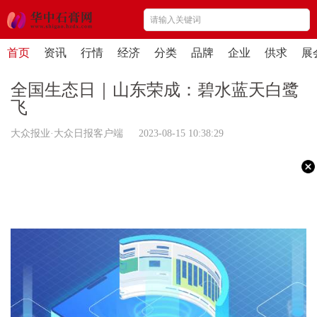
首页
资讯
行情
经济
分类
品牌
企业
供求
展
全国生态日｜山东荣成：碧水蓝天白鹭
飞
大众报业·大众日报客户端 2023-08-15 10:38:29