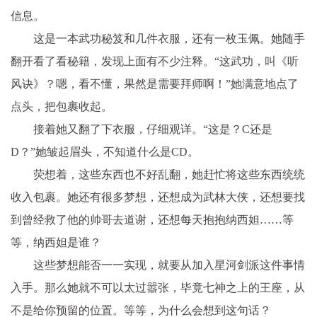
信息。
这是一本武功秘笈和几件衣服，还有一枚玉佩。她随手
翻开看了看秘籍，发现上面有不少注释。“这武功，叫《听
风诀》？嗯，看不懂，果然是需要拜师啊！”她满意地点了
点头，把包裹收起。
接着她又翻了下衣服，仔细观详。“这是？C还是
D？”她皱起眉头，不知道什么是CD。
荧想着，这些东西也不好乱翻，她赶忙将这些东西统统
收入包裹。她还有很多梦想，还想成为武林大侠，还想要找
到曾经救了他的帅哥去道谢，还想每天抱抱纳西妲……等
等，纳西妲是谁？
这些梦想能否一一实现，就要从加入星河剑派这件事情
入手。那么她就不可以太过嚣张，毕竟七神之上的王座，从
不是给你预留的位置。等等，为什么会想到这句话？