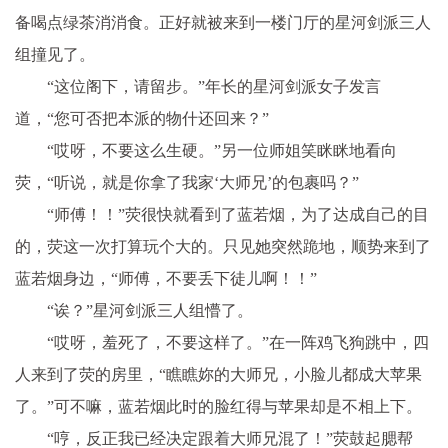
备喝点绿茶消消食。正好就被来到一楼门厅的星河剑派三人
组撞见了。
“这位阁下，请留步。”年长的星河剑派女子发言
道，“您可否把本派的物什还回来？”
“哎呀，不要这么生硬。”另一位师姐笑眯眯地看向
荧，“听说，就是你拿了我家‘大师兄’的包裹吗？”
“师傅！！”荧很快就看到了蓝若烟，为了达成自己的目
的，荧这一次打算玩个大的。只见她突然跪地，顺势来到了
蓝若烟身边，“师傅，不要丢下徒儿啊！！”
“诶？”星河剑派三人组懵了。
“哎呀，羞死了，不要这样了。”在一阵鸡飞狗跳中，四
人来到了荧的房里，“瞧瞧妳的大师兄，小脸儿都成大苹果
了。”可不嘛，蓝若烟此时的脸红得与苹果却是不相上下。
“哼，反正我已经决定跟着大师兄混了！”荧鼓起腮帮