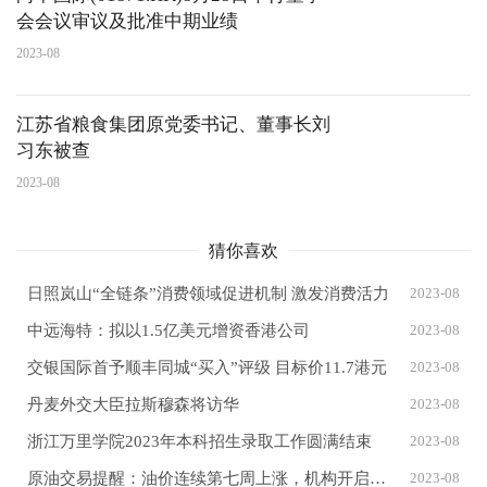
会会议审议及批准中期业绩
2023-08
江苏省粮食集团原党委书记、董事长刘
习东被查
2023-08
猜你喜欢
日照岚山“全链条”消费领域促进机制 激发消费活力
2023-08
中远海特：拟以1.5亿美元增资香港公司
2023-08
交银国际首予顺丰同城“买入”评级 目标价11.7港元
2023-08
丹麦外交大臣拉斯穆森将访华
2023-08
浙江万里学院2023年本科招生录取工作圆满结束
2023-08
原油交易提醒：油价连续第七周上涨，机构开启美联储降息押注，油价或测试85美元/桶？
2023-08