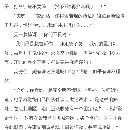
子，打算彻底不要脸，“你们不许再拦着我了！！”
“咳咳……”荧的话，使得蓝若烟的两位师姐尴尬地轻咳
了几声，“那个啥……我们并未阻止你……”
荧一脸惊讶：“你们不反对？”
“我们只是想告诉你，”师姐笑了笑，“我们的星河剑
派，虽然并非像传说中那么空中楼阁，但至少在收门徒方
面，江北的各个正派，都是要讲究程序的！”
荧愣住，她有些迷茫地眨巴眨巴眼睛，似乎有些不理
解。
“哈哈，你看她，是完全听不懂呢？”另外一位师姐笑
道，她早就觉得自己的伙伴谈吐太过严肃，“是这样的妹
妹，在江北地区，名门正派收徒有一个固定程序，叫做‘聚
贤堂时’，只有在聚贤堂时开放期间，各个名门正派这才会
在此期间，在事先商议的城市周边活动，并完成收徒。”