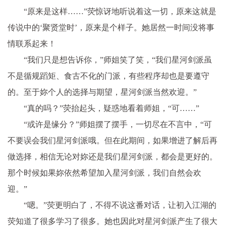
“原来是这样……”荧惊讶地听说着这一切，原来这就是
传说中的‘聚贤堂时’，原来是个样子。她居然一时间没将事
情联系起来！
“我们只是想告诉你，”师姐笑了笑，“我们星河剑派虽
不是循规蹈矩、食古不化的门派，有些程序却也是要遵守
的。至于妳个人的选择与期望，星河剑派当然欢迎。”
“真的吗？”荧抬起头，疑惑地看着师姐，“可……”
“或许是缘分？”师姐摆了摆手，一切尽在不言中，“可
不要误会我们星河剑派哦。但在此期间，如果增进了解后再
做选择，相信无论对妳还是我们星河剑派，都会是更好的。
那个时候如果妳依然希望加入星河剑派，我们自然会欢
迎。”
“嗯。”荧更明白了，不得不说这番对话，让初入江湖的
荧知道了很多学习了很多。她也因此对星河剑派产生了很大