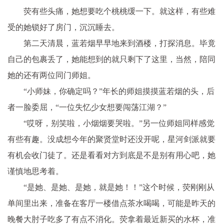
荧有些头痛，她想要吃个桃桃缓一下。就这样，有些难
受的她锁好了房门，沉沉睡去。
第二天清晨，蓝若烟早早地来到酒楼，打探消息。毕竟
自己的包裹丢了，她能想到的就只剩下了这里，当然，陪同
她的还有两位同门师姐。
“小师妹，你确定吗？”年长的师姐摸摸蓝若烟的头，后
者一脸委屈，“一位失忆少女想要闯荡江湖？”
“哎呀，别笑啦，小烟烟要哭啦。”另一位师姐同样感觉
有些有趣。没成想今年的聚贤堂时还没开呢，星河剑派就要
有机会收门徒了。还是看看对方到底是不是别有用心吧，她
谨慎地思考着。
“是她、是她、是她，就是她！！”这个时候，荧刚刚从
单间里出来，准备在客厅一楼借点茶水喝喝，可能是昨天的
晚餐大肘子吃多了有点不消化。荧拿着最近新买的水杯，准