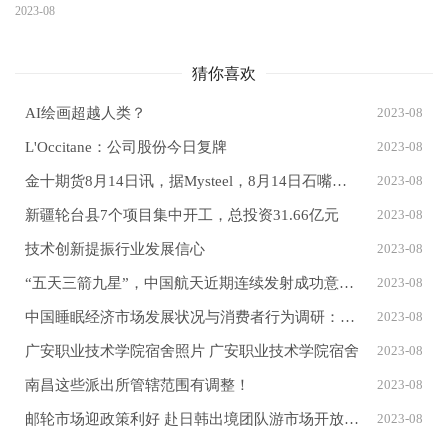
方案》
2023-08
猜你喜欢
AI绘画超越人类？
2023-08
L'Occitane：公司股份今日复牌
2023-08
金十期货8月14日讯，据Mysteel，8月14日石嘴山市场个别兰炭企业停产检修，部分企业兰炭价格暂稳运行，现大料价格1080元/吨，中料价格1050元/吨，小料价格1020元/吨，焦面价格820元/吨，均出厂价现金含税
2023-08
新疆轮台县7个项目集中开工，总投资31.66亿元
2023-08
技术创新提振行业发展信心
2023-08
“五天三箭九星”，中国航天近期连续发射成功意味着什么？
2023-08
中国睡眠经济市场发展状况与消费者行为调研：63.2%的人考虑且会购买助眠产品
2023-08
广安职业技术学院宿舍照片 广安职业技术学院宿舍
2023-08
南昌这些派出所管辖范围有调整！
2023-08
邮轮市场迎政策利好 赴日韩出境团队游市场开放提振复苏信心
2023-08