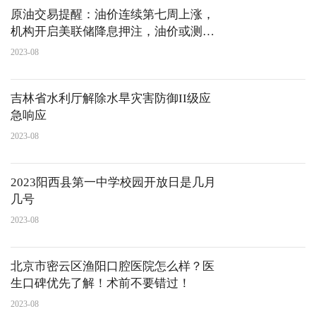
原油交易提醒：油价连续第七周上涨，
机构开启美联储降息押注，油价或测试
85美元/桶？
2023-08
吉林省水利厅解除水旱灾害防御II级应
急响应
2023-08
2023阳西县第一中学校园开放日是几月
几号
2023-08
北京市密云区渔阳口腔医院怎么样？医
生口碑优先了解！术前不要错过！
2023-08