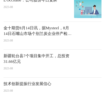
L'Occitane：公司股份今日复牌
2023-08
金十期货8月14日讯，据Mysteel，8月
14日石嘴山市场个别兰炭企业停产检
修，部分企业兰炭价格暂稳运行，现大
2023-08
料价格1080元/吨，中料价格1050元/
吨，小料价格1020元/吨，焦面价格820
新疆轮台县7个项目集中开工，总投资
元/吨，均出厂价现金含税
31.66亿元
2023-08
技术创新提振行业发展信心
2023-08