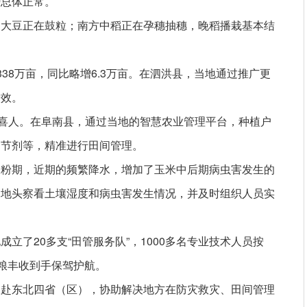
势总体正常。
，大豆正在鼓粒；南方中稻正在孕穗抽穗，晚稻播栽基本结
38万亩，同比略增6.3万亩。在泗洪县，当地通过推广更
增效。
势喜人。在阜南县，通过当地的智慧农业管理平台，种植户
调节剂等，精准进行田间管理。
授粉期，近期的频繁降水，增加了玉米中后期病虫害发生的
间地头察看土壤湿度和病虫害发生情况，并及时组织人员实
立了20多支“田管服务队”，1000多名专业技术人员按
秋粮丰收到手保驾护航。
队赴东北四省（区），协助解决地方在防灾救灾、田间管理