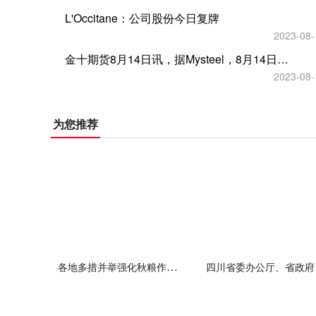
L'Occitane：公司股份今日复牌
2023-08-
金十期货8月14日讯，据Mysteel，8月14日石嘴山市场个别兰炭企业停产检修，部分企业兰炭价格暂稳运行，现大料价格1080元/吨，中料价格1050元/吨，小料价格1020元/吨，焦面价格820元/吨，均出厂价现金含税
2023-08-
为您推荐
各地多措并举强化秋粮作物田间管理
四川省委