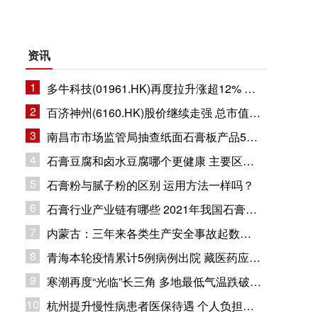
资讯
1
多牛科技(01961.HK)再度拉升涨超12% 总市值11.8亿港元
2
百济神州(6160.HK)股价继续走强 总市值1632.94亿港元
3
南昌市市场监管局抽查纸面石膏板产品5批次 企业合格率80%
4
石膏豆腐和卤水豆腐哪个更健康 主要区别在哪里？
5
石膏粉与腻子粉的区别 运用方法一样吗？
6
石膏行业产业链有哪些 2021年我国石膏行业市场现状分析
7
内蒙古：三年来各类生产安全事故起数和死亡人数同比下降
8
青海本轮疫情累计5例病例出院 藏医药应用疫情防控
9
寒潮再度“光临”长三角 多地最低气温跌破冰点
10
杭州提升慢性病患者医保待遇 个人负担部分纳入大病保险