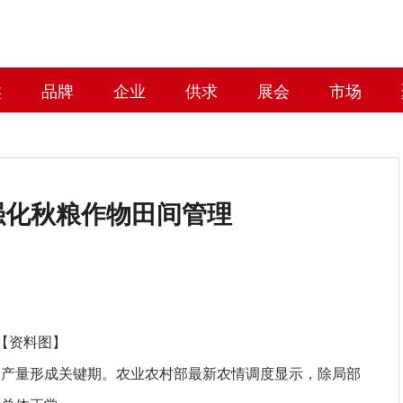
类
品牌
企业
供求
展会
市场
强化秋粮作物田间管理
【资料图】
物产量形成关键期。农业农村部最新农情调度显示，除局部