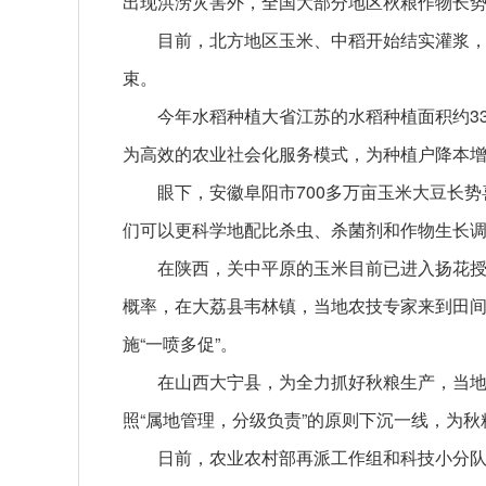
出现洪涝灾害外，全国大部分地区秋粮作物长
目前，北方地区玉米、中稻开始结实灌浆
束。
今年水稻种植大省江苏的水稻种植面积约33
为高效的农业社会化服务模式，为种植户降本
眼下，安徽阜阳市700多万亩玉米大豆长
们可以更科学地配比杀虫、杀菌剂和作物生长
在陕西，关中平原的玉米目前已进入扬花
概率，在大荔县韦林镇，当地农技专家来到田
施“一喷多促”。
在山西大宁县，为全力抓好秋粮生产，当地成
照“属地管理，分级负责”的原则下沉一线，为
日前，农业农村部再派工作组和科技小分