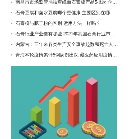
南昌市市场监管局抽查纸面石膏板产品5批次 企业合格率80%
石膏豆腐和卤水豆腐哪个更健康 主要区别在哪里？
石膏粉与腻子粉的区别 运用方法一样吗？
石膏行业产业链有哪些 2021年我国石膏行业市场现状分析
内蒙古：三年来各类生产安全事故起数和死亡人数同比下降
青海本轮疫情累计5例病例出院 藏医药应用疫情防控