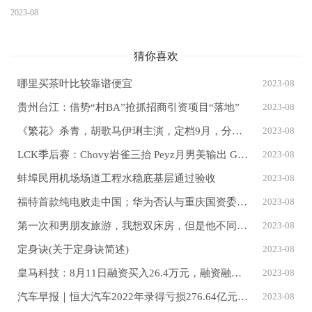
2023-08
猜你喜欢
哪里买茶叶比较靠谱便宜
2023-08
贵州台江：借势“村BA”抢抓招商引资项目“落地”
2023-08
《繁花》杀青，胡歌马伊琍主演，定档9月，分普通话和上海话版本
2023-08
LCK季后赛：Chovy岩雀三抬 Peyz月男美输出 GEN先下一城
2023-08
蚌埠民用机场场道工程水稳底基层通过验收
2023-08
福特首款纯电败走中国；华为否认与重庆国资委接洽；小米大模型首次被曝光｜Do早报
2023-08
第一次和男朋友旅游，我想双床房，但是他不同意，我该怎么说? 上次五一旅行我...
2023-08
定身诀(关于定身诀简述)
2023-08
皇马科技：8月11日融资买入26.4万元，融资融券余额6037.76万元
2023-08
汽车早报｜恒大汽车2022年录得亏损276.64亿元 长安福特拟与长安汽车设立新能源合营公司
2023-08