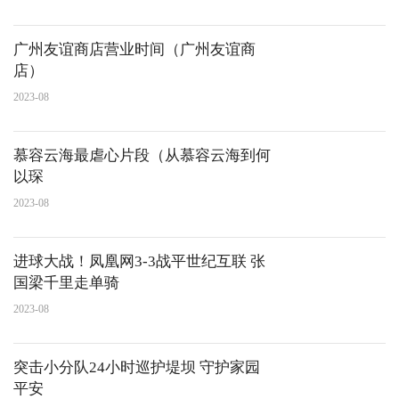
广州友谊商店营业时间（广州友谊商
店）
2023-08
慕容云海最虐心片段（从慕容云海到何
以琛
2023-08
进球大战！凤凰网3-3战平世纪互联 张
国梁千里走单骑
2023-08
突击小分队24小时巡护堤坝 守护家园
平安