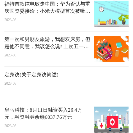
福特首款纯电败走中国；华为否认与重
庆国资委接洽；小米大模型首次被曝光
｜Do早报
2023-08
第一次和男朋友旅游，我想双床房，但
是他不同意，我该怎么说? 上次五一旅
行我...
2023-08
定身诀(关于定身诀简述)
2023-08
皇马科技：8月11日融资买入26.4万
元，融资融券余额6037.76万元
2023-08