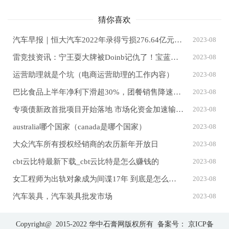
猜你喜欢
汽车早报｜恒大汽车2022年录得亏损276.64亿元 长安福特拟与长安汽车设立新能源合营公司
2023-08
雷竞技资讯：宁王耍大牌被Doinb记仇了！宝蓝公开两人私下恩怨
2023-08
运营助理就是个坑（电商运营助理的工作内容）
2023-08
巴比食品上半年净利下滑超30%，团餐销售降速，刘会平新开店668家
2023-08
专项债新政首批项目开始落地 市场化资金加速输血重大基建项目
2023-08
australia哪个国家（canada是哪个国家）
2023-08
大众汽车所有授权经销商的农历新年开放日
2023-08
cbt云比特最新下载_cbt云比特是怎么赚钱的
2023-08
女工程师为出轨对象成为间谍17年 到底是怎么回事？
2023-08
汽车装具，汽车装具批发市场
2023-08
Copyright@ 2015-2022 华中石膏网版权所有 备案号：
京ICP备