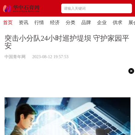
首页
资讯
行情
经济
分类
品牌
企业
供求
展
突击小分队24小时巡护堤坝 守护家园平
安
中国青年网 2023-08-12 19:57:53