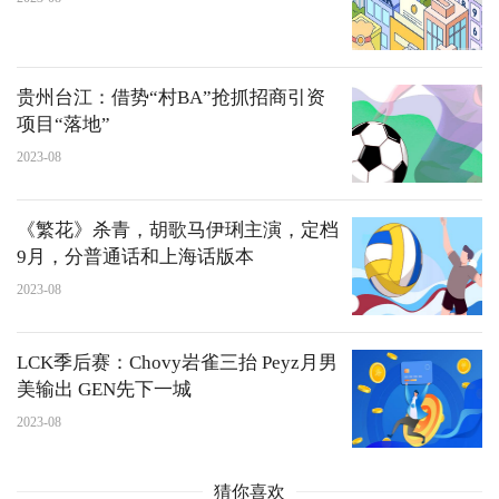
贵州台江：借势“村BA”抢抓招商引资
项目“落地”
2023-08
《繁花》杀青，胡歌马伊琍主演，定档
9月，分普通话和上海话版本
2023-08
LCK季后赛：Chovy岩雀三抬 Peyz月男
美输出 GEN先下一城
2023-08
猜你喜欢