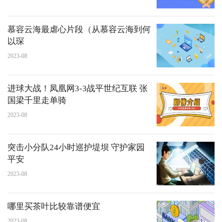
慕容云海最虐心片段（从慕容云海到何
以琛
2023-08
进球大战！凤凰网3-3战平世纪互联 张
国梁千里走单骑
2023-08
突击小分队24小时巡护堤坝 守护家园
平安
2023-08
哪里买茶叶比较靠谱便宜
2023-08