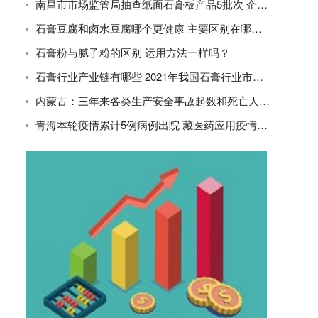
南昌市市场监管局抽查纸面石膏板产品5批次 企业合格率80%
石膏豆腐和卤水豆腐哪个更健康 主要区别在哪里？
石膏粉与腻子粉的区别 运用方法一样吗？
石膏行业产业链有哪些 2021年我国石膏行业市场现状分析
内蒙古：三年来各类生产安全事故起数和死亡人数同比下降
青海本轮疫情累计5例病例出院 藏医药应用疫情防控