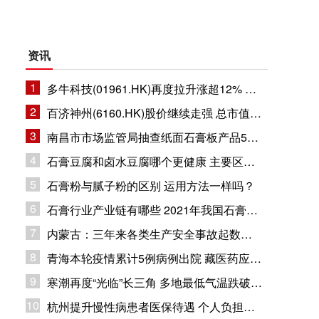
资讯
1
多牛科技(01961.HK)再度拉升涨超12% 总市值11.8亿港元
2
百济神州(6160.HK)股价继续走强 总市值1632.94亿港元
3
南昌市市场监管局抽查纸面石膏板产品5批次 企业合格率80%
4
石膏豆腐和卤水豆腐哪个更健康 主要区别在哪里？
5
石膏粉与腻子粉的区别 运用方法一样吗？
6
石膏行业产业链有哪些 2021年我国石膏行业市场现状分析
7
内蒙古：三年来各类生产安全事故起数和死亡人数同比下降
8
青海本轮疫情累计5例病例出院 藏医药应用疫情防控
9
寒潮再度“光临”长三角 多地最低气温跌破冰点
10
杭州提升慢性病患者医保待遇 个人负担部分纳入大病保险