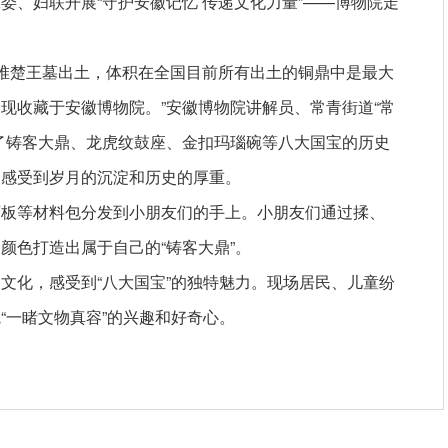
委、妇联开展“守护安徽记忆 传递文化力量”——博物院走
三孤堆楚王墓出土，体积在全国目前所有出土的铜鼎中是最大
现收藏于安徽博物院。”安徽博物院讲解员、常青街道“常
了铸客大鼎、龙虎纹鼓座、金扣玛瑙碗等八大国宝的历史
人感受到岁月的沉淀和历史的厚重。
画板等材料包分发到小朋友们的手上。小朋友们通过揉、
颜色打造出属于自己的“铸客大鼎”。
文化，感受到“八大国宝”的独特魅力。现场居民、儿童纷
“一睹文物真容”的兴趣和好奇心。