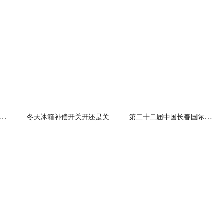
动物园免票人员怎么预约大熊猫馆？
第二十二届中国长春国际农博会今日开幕
冬天冰箱补偿开关开还是关