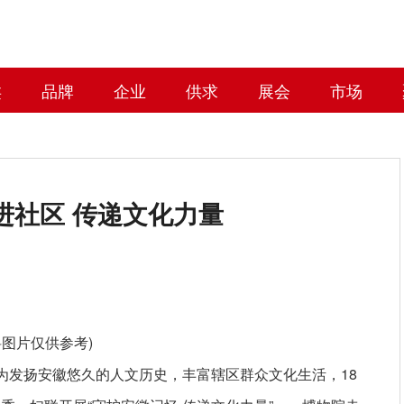
类
品牌
企业
供求
展会
市场
进社区 传递文化力量
料图片仅供参考)
阳)为发扬安徽悠久的人文历史，丰富辖区群众文化生活，18