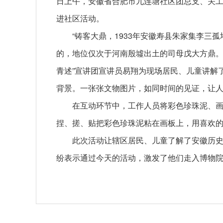
日上午，安徽省合肥市九连塘社区团总支、关工
进社区活动。
“铸客大鼎，1933年安徽寿县朱家集李
的，地位仅次于河南殷墟出土的司母戊大方鼎。
青述”宣讲团宣讲员易翔为现场居民、儿童讲解
背景。一张张文物图片，如同时间的见证，让
在互动环节中，工作人员将彩色珍珠泥、
捏、搓、贴把彩色珍珠泥粘在画板上，用喜欢的
此次活动让辖区居民、儿童了解了安徽历史
纷表示通过今天的活动，激发了他们走入博物院
关键词：