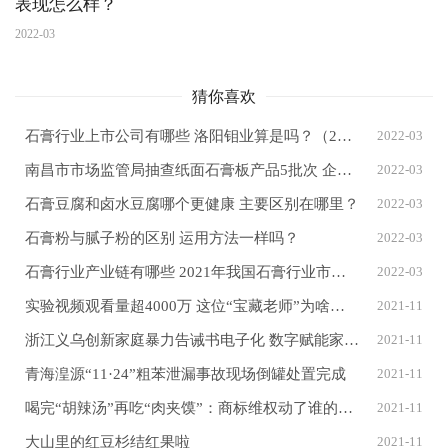
表现怎么样？
2022-03
猜你喜欢
石膏行业上市公司有哪些 洛阳钼业算是吗？（2022/3/11）
2022-03
南昌市市场监管局抽查纸面石膏板产品5批次 企业合格率80%
2022-03
石膏豆腐和卤水豆腐哪个更健康 主要区别在哪里？
2022-03
石膏粉与腻子粉的区别 运用方法一样吗？
2022-03
石膏行业产业链有哪些 2021年我国石膏行业市场现状分析
2022-03
实验视频观看量超4000万 这位“宝藏老师”为啥火了？
2021-11
浙江义乌创新家庭暴力告诫书电子化 数字赋能家暴警情
2021-11
青海湟源“11·24”粗苯泄漏事故现场倒罐处置完成
2021-11
喝完“胡辣汤”再吃“肉夹馍”：商标维权动了谁的“奶酪”？
2021-11
大山里的红豆杉结红果啦
2021-11