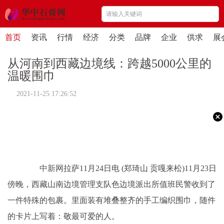
首页
资讯
行情
经济
分类
品牌
企业
供求
展
从河南到西藏边境线：跨越5000公里的
温暖围巾
2021-11-25 17:26:52
中新网
拉萨11月24日电 (郑琦山 贡嘎来松)11月23日
傍晚，西藏山南边境管理支队色边境派出所值班民警收到了
一件特殊的包裹。里面装有堆叠整齐的手工编织围巾，随件
的卡片上写着：敬最可爱的人。