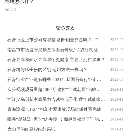
表现怎么样？
2022-03
猜你喜欢
石膏行业上市公司有哪些 洛阳钼业算是吗？（2022/3/11）
2022-03
南昌市市场监管局抽查纸面石膏板产品5批次 企业合格率80%
2022-03
石膏豆腐和卤水豆腐哪个更健康 主要区别在哪里？
2022-03
石膏粉与腻子粉的区别 运用方法一样吗？
2022-03
石膏行业产业链有哪些 2021年我国石膏行业市场现状分析
2022-03
实验视频观看量超4000万 这位“宝藏老师”为啥火了？
2021-11
浙江义乌创新家庭暴力告诫书电子化 数字赋能家暴警情
2021-11
青海湟源“11·24”粗苯泄漏事故现场倒罐处置完成
2021-11
喝完“胡辣汤”再吃“肉夹馍”：商标维权动了谁的“奶酪”？
2021-11
大山里的红豆杉结红果啦
2021-11