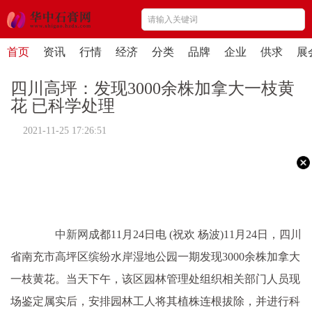
首页
资讯
行情
经济
分类
品牌
企业
供求
展
四川高坪：发现3000余株加拿大一枝黄
花 已科学处理
2021-11-25 17:26:51
中新网
成都11月24日电 (祝欢 杨波)11月24日，四川
省南充市高坪区缤纷水岸湿地公园一期发现3000余株加拿大
一枝黄花。当天下午，该区园林管理处组织相关部门人员现
场鉴定属实后，安排园林工人将其植株连根拔除，并进行科