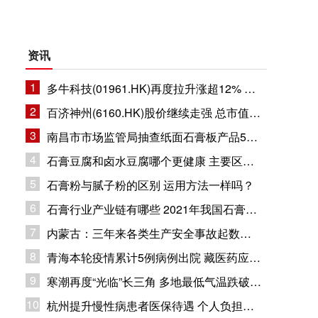
资讯
1
多牛科技(01961.HK)再度拉升涨超12% 总市值11.8亿港元
2
百济神州(6160.HK)股价继续走强 总市值1632.94亿港元
3
南昌市市场监管局抽查纸面石膏板产品5批次 企业合格率80%
4
石膏豆腐和卤水豆腐哪个更健康 主要区别在哪里？
5
石膏粉与腻子粉的区别 运用方法一样吗？
6
石膏行业产业链有哪些 2021年我国石膏行业市场现状分析
7
内蒙古：三年来各类生产安全事故起数和死亡人数同比下降
8
青海本轮疫情累计5例病例出院 藏医药应用疫情防控
9
寒潮再度“光临”长三角 多地最低气温跌破冰点
10
杭州提升慢性病患者医保待遇 个人负担部分纳入大病保险