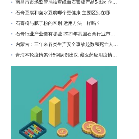
南昌市市场监管局抽查纸面石膏板产品5批次 企业合格率80%
石膏豆腐和卤水豆腐哪个更健康 主要区别在哪里？
石膏粉与腻子粉的区别 运用方法一样吗？
石膏行业产业链有哪些 2021年我国石膏行业市场现状分析
内蒙古：三年来各类生产安全事故起数和死亡人数同比下降
青海本轮疫情累计5例病例出院 藏医药应用疫情防控