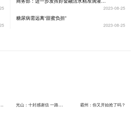
商务部：进一步发挥好金融活水精准滴灌作用 为服务商务高质量发展提供有力支撑
25
2023-08-25
糖尿病需远离“甜蜜负担”
25
2023-08-25
户数增加1.38%，户均持股32.91万元
光山：十封感谢信 一路助学情
霸州：你又开始抢了吗？