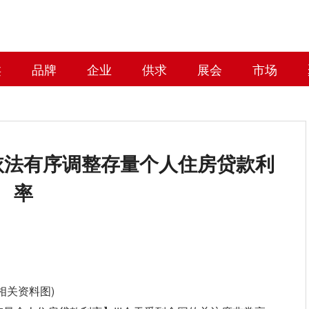
类
品牌
企业
供求
展会
市场
依法有序调整存量个人住房贷款利
率
(相关资料图)