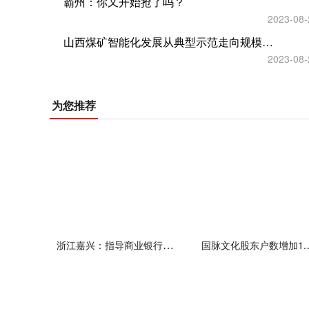
霸州：你又开始抢了吗？
2023-08-
山西煤矿智能化发展从典型示范走向规模化推广
2023-08-
为您推荐
浙江嘉兴：指导商业银行依法有序调整存量个人住房贷款利率
国脉文化股东