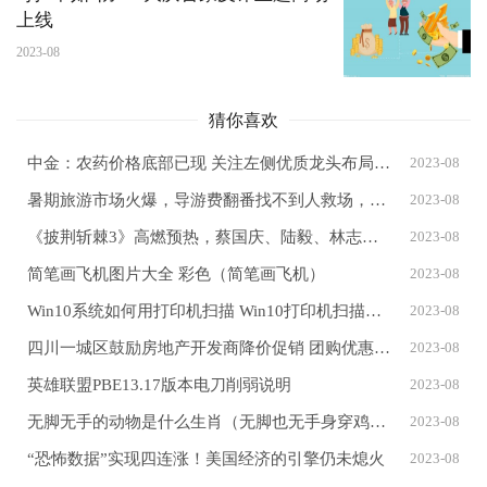
上线
2023-08
猜你喜欢
中金：农药价格底部已现 关注左侧优质龙头布局机会
2023-08
暑期旅游市场火爆，导游费翻番找不到人救场，滨海景区客流倍增
2023-08
《披荆斩棘3》高燃预热，蔡国庆、陆毅、林志颖、胡兵、再就业男团等登场
2023-08
简笔画飞机图片大全 彩色（简笔画飞机）
2023-08
Win10系统如何用打印机扫描 Win10打印机扫描的方法 win10系统打印机怎么扫描
2023-08
四川一城区鼓励房地产开发商降价促销 团购优惠不限制跌幅
2023-08
英雄联盟PBE13.17版本电刀削弱说明
2023-08
无脚无手的动物是什么生肖（无脚也无手身穿鸡皮皱打一动物名）
2023-08
“恐怖数据”实现四连涨！美国经济的引擎仍未熄火
2023-08