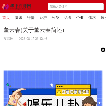
首页
资讯
行情
经济
分类
品牌
企业
供求
展
董云春(关于董云春简述)
互联网 2023-08-17 23:12:46