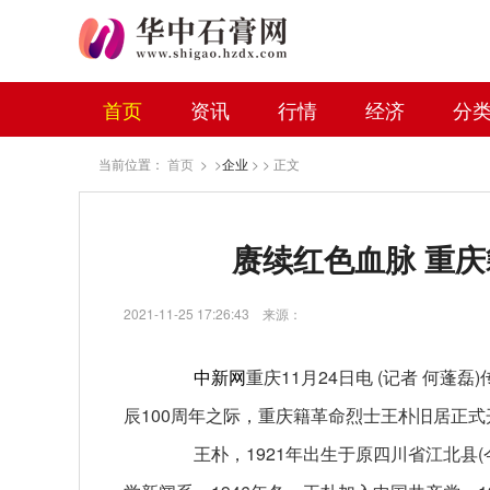
首页
资讯
行情
经济
分
当前位置：
首页
> >
企业
> > 正文
赓续红色血脉 重
2021-11-25 17:26:43
来源：
中新网
重庆11月24日电 (记者 何
辰100周年之际，重庆籍革命烈士王朴旧居正式
王朴，1921年出生于原四川省江北县(今