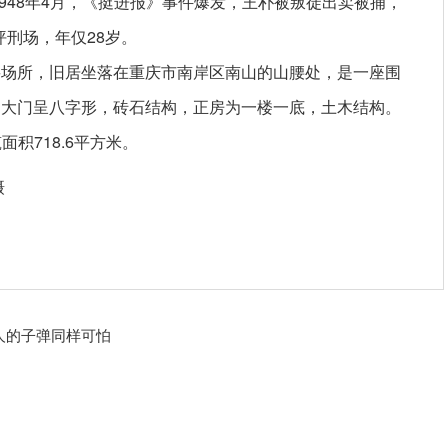
1948年4月，《挺进报》事件爆发，王朴被叛徒出卖被捕，
坪刑场，年仅28岁。
所，旧居坐落在重庆市南岸区南山的山腰处，是一座围
，大门呈八字形，砖石结构，正房为一楼一底，土木结构。
面积718.6平方米。
人的子弹同样可怕