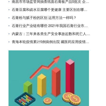
南昌市市场监管局抽查纸面石膏板产品5批次 企业合格率80%
石膏豆腐和卤水豆腐哪个更健康 主要区别在哪里？
石膏粉与腻子粉的区别 运用方法一样吗？
石膏行业产业链有哪些 2021年我国石膏行业市场现状分析
内蒙古：三年来各类生产安全事故起数和死亡人数同比下降
青海本轮疫情累计5例病例出院 藏医药应用疫情防控