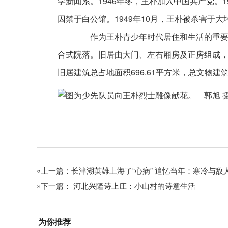
学新闻系。1946年冬，王朴加入中国共产党。
囚禁于白公馆。1949年10月，王朴被杀害于大
作为王朴青少年时代居住和生活的重要场
合式院落。旧居由大门、左右厢房及正房组成
旧居建筑总占地面积696.61平方米，总文物建筑
关键词：
«上一篇：长津湖英雄上海了“心病” 追忆当年：寒冷与敌
»下一篇： 河北兴隆诗上庄：小山村的诗意生活
为你推荐