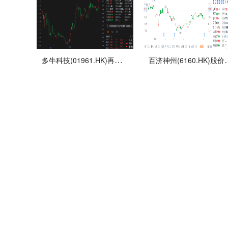
多牛科技(01961.HK)再度拉升涨超12% 总市值11.8亿港元
百济神州(6160.HK)股