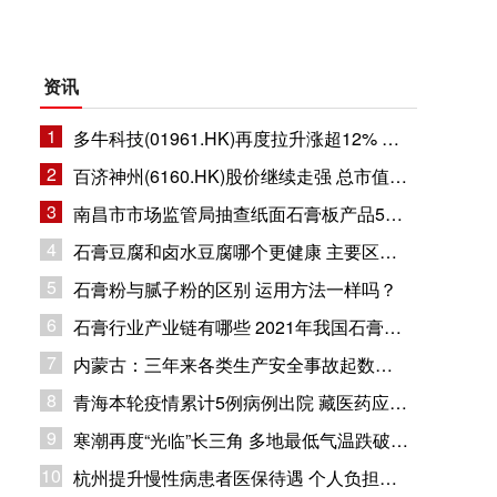
资讯
1
多牛科技(01961.HK)再度拉升涨超12% 总市值11.8亿港元
2
百济神州(6160.HK)股价继续走强 总市值1632.94亿港元
3
南昌市市场监管局抽查纸面石膏板产品5批次 企业合格率80%
4
石膏豆腐和卤水豆腐哪个更健康 主要区别在哪里？
5
石膏粉与腻子粉的区别 运用方法一样吗？
6
石膏行业产业链有哪些 2021年我国石膏行业市场现状分析
7
内蒙古：三年来各类生产安全事故起数和死亡人数同比下降
8
青海本轮疫情累计5例病例出院 藏医药应用疫情防控
9
寒潮再度“光临”长三角 多地最低气温跌破冰点
10
杭州提升慢性病患者医保待遇 个人负担部分纳入大病保险