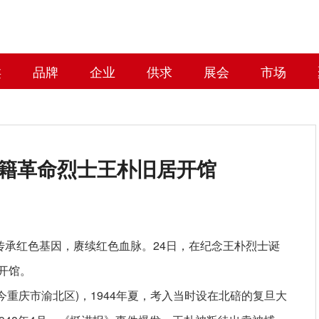
类
品牌
企业
供求
展会
市场
庆籍革命烈士王朴旧居开馆
蓬磊)传承红色基因，赓续红色血脉。24日，在纪念王朴烈士诞
开馆。
重庆市渝北区)，1944年夏，考入当时设在北碚的复旦大