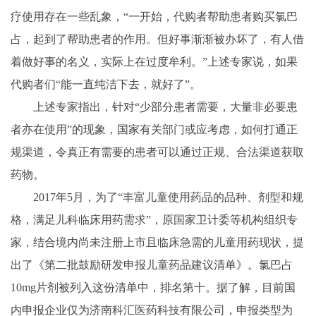
疗使用存在一些乱象，“一开始，代购者帮助患者购买氯巴
占，起到了帮助患者的作用。但好事渐渐被办坏了，有人借
着做好事的名义，实际上在过度牟利。”上述专家说，如果
代购者们“能一直纯洁下去，就好了”。
上述专家指出，针对“少部分患者需要，大量非必要患
者亦在使用”的现象，
国家
有关部门或应考虑，如何打通正
规渠道，令真正有需要的患者可以通过正规、合法渠道获取
药物。
2017年5月，为了“丰富儿童使用药品的品种、剂型和规
格，满足儿科临床用药需求”，原
国家
卫计委等机构组织专
家，结合境内尚未注册上市且临床急需的儿童用药现状，提
出了《第二批鼓励研发申报儿童药品建议清单》。氯巴占
10mg片剂被列入这份清单中，排名第十。据了解，目前国
内申报企业仅为济南科汇医药科技有限公司，申报类型为