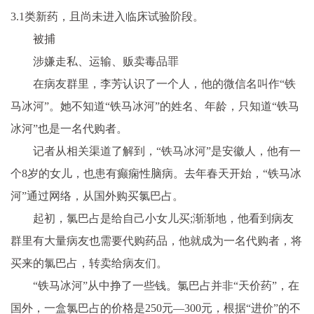
3.1类新药，且尚未进入临床试验阶段。
被捕
涉嫌走私、运输、贩卖毒品罪
在病友群里，李芳认识了一个人，他的
微信
名叫作“铁
马冰河”。她不知道“铁马冰河”的姓名、年龄，只知道“铁马
冰河”也是一名代购者。
记者从相关渠道了解到，“铁马冰河”是安徽人，他有一
个8岁的女儿，也患有癫痫
性
脑病。去年春天开始，“铁马冰
河”通过网络，从国外购买氯巴占。
起初，氯巴占是给自己小女儿买;渐渐地，他看到病友
群里有大量病友也需要代购药品，他就成为一名代购者，将
买来的氯巴占，转卖给病友们。
“铁马冰河”从中挣了一些钱。氯巴占并非“天价药”，在
国外，一盒氯巴占的价格是250元—300元，根据“进价”的不