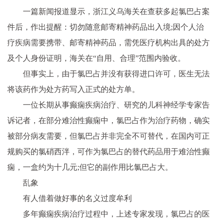
一篇新闻报道显示，浙江义乌海关在查获多起氯巴占案
件后，作出提醒：切勿随意邮寄
精神
药品出入境;因个人治
疗疾病需要携带、邮寄
精神
药品，需凭医疗机构出具的处方
及个人身份证明，海关在“自用、合理”范围内验收。
但事实上，由于氯巴占并没有获得进口许可，医生无法
将该药作为处方药写入正式的处方单。
一位长期从事癫痫疾病治疗、研究的儿科神经学专家告
诉记者，在部分难治
性
癫痫中，氯巴占作为治疗药物，确实
被部分病友需要，但氯巴占并非完全不可替代，在国内可正
规购买的氯硝西泮，可作为氯巴占的替代药品用于难治
性
癫
痫，一盒约为十几元;但它的副作用比氯巴占大。
乱象
有人借着做好事的名义过度牟利
多年癫痫疾病治疗过程中，上述专家发现，氯巴占的医