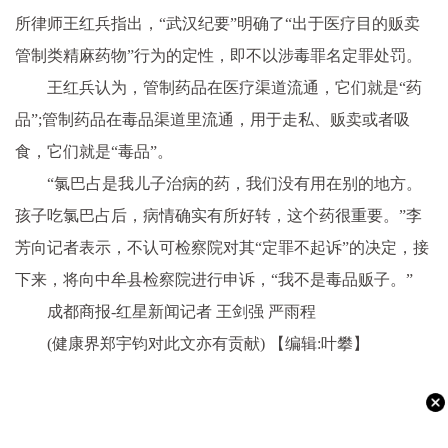
所律师王红兵指出，“武汉纪要”明确了“出于医疗目的贩卖
管制类精麻药物”行为的定
性
，即不以涉毒罪名定罪处罚。
王红兵认为，管制药品在医疗渠道流通，它们就是“药
品”;管制药品在毒品渠道里流通，用于走私、贩卖或者吸
食，它们就是“毒品”。
“氯巴占是我儿子治病的药，我们没有用在别的地方。
孩子吃氯巴占后，病情确实有所好转，这个药很重要。”李
芳向记者表示，不认可检察院对其“定罪不起诉”的决定，接
下来，将向中牟县检察院进行申诉，“我不是毒品贩子。”
成都商报-红星新闻记者 王剑强 严雨程
(健康界郑宇钧对此文亦有贡献) 【编辑:叶攀】