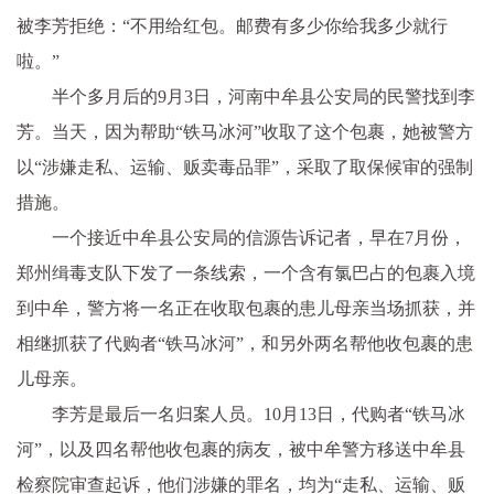
被李芳拒绝：“不用给红包。邮费有多少你给我多少就行
啦。”
半个多月后的9月3日，河南中牟县公安局的民警找到李
芳。当天，因为帮助“铁马冰河”收取了这个包裹，她被警方
以“涉嫌走私、运输、贩卖毒品罪”，采取了取保候审的强制
措施。
一个接
近
中牟县公安局的信源告诉记者，早在7月份，
郑州缉毒支队下发了一条线索，一个含有氯巴占的包裹入境
到中牟，警方将一名正在收取包裹的患儿母亲当场抓获，并
相继抓获了代购者“铁马冰河”，和另外两名帮他收包裹的患
儿母亲。
李芳是最后一名归案人员。10月13日，代购者“铁马冰
河”，以及四名帮他收包裹的病友，被中牟警方移送中牟县
检察院审查起诉，他们涉嫌的罪名，均为“走私、运输、贩