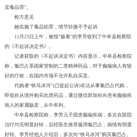
卖毒品罪”。
检方意见
她实施了毒品
犯罪
，情节轻微不予起诉
11月23日上午，被指“贩毒”的李芳收到了中牟县检察院
的《不起诉决定书》。
记者获取的《不起诉决定书》内容显示，中牟县检察院
称，氯巴占系
国家
管制的二类
精神
药品，对于癫痫病人有较
好的疗效，在国内市场不允许私自买卖。
代购者“铁马冰河”(已提起公诉)
非法
从事氯巴占代购，
即低价从境外购买此类药品，通过
微信
群加价向患有癫痫疾
病人的家属贩卖，从中牟利。
中牟县检察院称，李芳儿子因患癫痫疾病，多次在医院
治疗均无明显好转，后经医生推荐服用氯巴占，病情有明显
好转。李芳经他人介绍后，多次向“铁马冰河”购买氯巴占。