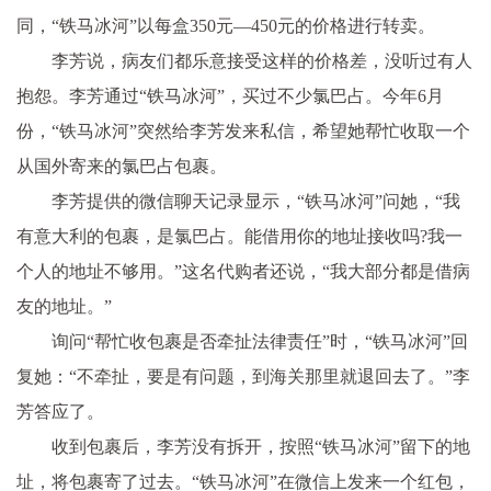
同，“铁马冰河”以每盒350元—450元的价格进行转卖。
李芳说，病友们都乐意接受这样的价格差，没听过有人
抱怨。李芳通过“铁马冰河”，买过不少氯巴占。今年6月
份，“铁马冰河”突然给李芳发来私信，希望她帮忙收取一个
从国外寄来的氯巴占包裹。
李芳提供的
微信
聊天记录显示，“铁马冰河”问她，“我
有意大利的包裹，是氯巴占。能借用你的地址接收吗?我一
个人的地址不够用。”这名代购者还说，“我大部分都是借病
友的地址。”
询问“帮忙收包裹是否牵扯法律责任”时，“铁马冰河”回
复她：“不牵扯，要是有问题，到海关那里就退回去了。”李
芳答应了。
收到包裹后，李芳没有拆开，按照“铁马冰河”留下的地
址，将包裹寄了过去。“铁马冰河”在
微信
上发来一个红包，