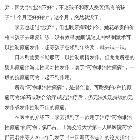
弃，因为“治也治不好”，不愿孩子和家人受苦痛;有的孩
子“上个月还好好的”，这个月，突然就没了。
李芳也想过“放弃”，但也咬牙撑到如今。她花昂贵的价
格带孩子去康复训练，没有效果;她听说迷走神经刺激术可
以控制癫痫发作，想等孩子爸领到年终奖，就去试一试。
日常则需要长期服药，以控制病情发作。但龙龙所患的
婴儿癫痫伴游走
性
局灶
性
发作，属于“药物难治
性
癫痫”，一
般的抗癫痫药物，起不到作用。
所谓“药物难治
性
癫痫”，是指合适、可耐受的2种抗癫
痫药物(单药或联合治疗)规范治疗后，仍无法实现持续的无
发作或发作控制不佳的癫痫。
在医生的介绍下，李芳找到了一款用于治疗“药物难治
性
癫痫”的药物，氯巴占。上海交通大学第一人民医院药学
部高君伟等人2013年刊发于《中国新药杂志》的论文指出：