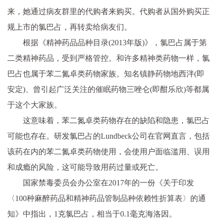
来，她通过病友群里的代购者来购买。代购者从国外购买正
规上市的氯巴占，再转卖给病友们。
根据《
精神
药品品种目录(2013年版)》，氯巴占属于第
二类
精神
药品，受到严格管控。和许多
精神
类药物一样，氯
巴占也属于苯二氮卓类药物家族。知名镇静药物地西泮(即
安定)、曾引起广泛关注的催眠药物三唑仑(即酣乐欣)等都属
于这个大家族。
这意味着，苯二氮卓类药物存在的缺陷和隐患，氯巴占
可能也存在。研发氯巴占的Lundbeck公司在官网直言，包括
该药在内的苯二氮卓类药物使用，会使用户面临滥用、误用
和成瘾的风险，这可能导致用药过量或死亡。
国家
禁毒委员会办公室在2017年的一份《关于印发
〈100种麻醉药品和
精神
药品管制品种依赖
性
折算表〉的通
知》中指出，1克氯巴占，相当于0.1毫克海洛因。