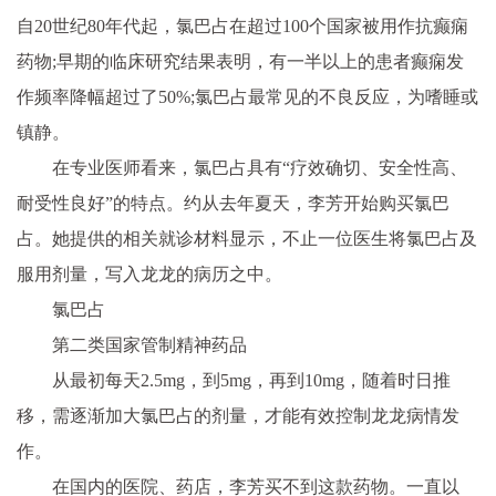
自20世纪80年代起，氯巴占在超过100个
国家
被用作抗癫痫
药物;早期的临床研究结果表明，有一半以上的患者癫痫发
作频率降幅超过了50%;氯巴占最常见的不良反应，为嗜睡或
镇静。
在专业医师看来，氯巴占具有“疗效确切、安全
性
高、
耐受
性
良好”的特点。约从去年夏天，李芳开始购买氯巴
占。她提供的相关就诊材料显示，不止一位医生将氯巴占及
服用剂量，写入龙龙的病历之中。
氯巴占
第二类
国家
管制
精神
药品
从最初每天2.5mg，到5mg，再到10mg，随着时日推
移，需逐渐加大氯巴占的剂量，才能有效控制龙龙病情发
作。
在国内的医院、药店，李芳买不到这款药物。一直以