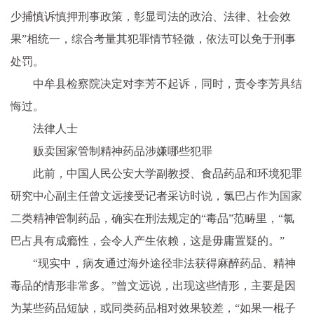
少捕慎诉慎押刑事政策，彰显司法的政治、法律、社会效
果”相统一，综合考量其
犯罪
情节轻微，依法可以免于刑事
处罚。
中牟县检察院决定对李芳不起诉，同时，责令李芳具结
悔过。
法律人士
贩卖
国家
管制
精神
药品涉嫌哪些
犯罪
此前，中国人民公安大学副教授、食品药品和环境
犯罪
研究中心副主任曾文远接受记者采访时说，氯巴占作为
国家
二类
精神
管制药品，确实在刑法规定的“毒品”范畴里，“氯
巴占具有成瘾
性
，会令人产生依赖，这是毋庸置疑的。”
“现实中，病友通过海外途径
非法
获得麻醉药品、
精神
毒品的情形非常多。”曾文远说，出现这些情形，主要是因
为某些药品短缺，或同类药品相对效果较差，“如果一棍子