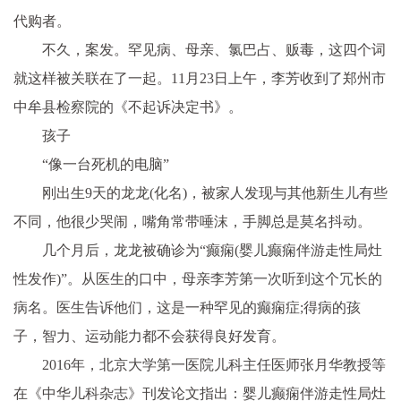
代购者。
不久，案发。罕见病、母亲、氯巴占、贩毒，这四个词
就这样被关联在了一起。11月23日上午，李芳收到了郑州市
中牟县检察院的《不起诉决定书》。
孩子
“像一台死机的电脑”
刚出生9天的龙龙(化名)，被家人发现与其他新生儿有些
不同，他很少哭闹，嘴角常带唾沫，手脚总是莫名抖动。
几个月后，龙龙被确诊为“癫痫(婴儿癫痫伴游走
性
局灶
性
发作)”。从医生的口中，母亲李芳第一次听到这个冗长的
病名。医生告诉他们，这是一种罕见的癫痫症;得病的孩
子，智力、运动能力都不会获得良好发育。
2016年，北京大学第一医院儿科主任医师张月华教授等
在《中华儿科杂志》刊发论文指出：婴儿癫痫伴游走
性
局灶