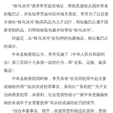
“铁马冰河”请求李芳提供地址，帮助其接收从国外寄来
的氯巴占，并告知李芳如何应对海关查处。李芳为了以后更
方便向“铁马冰河”购买药品为儿子治疗，明知氯巴占属于
国
家
管制药品，仍帮助收取包裹并转寄给“铁马冰河”。
经鉴定，从“铁马冰河”处扣押的包裹物品，检出氯巴占
的成分。
中牟县检察院认为，李芳实施了《
中华人民共和国
刑
法》第三百四十七条第一款的行为，即“走私、运输、贩卖
毒品”。
中牟县检察院同时称，李芳具有“在共同
犯罪
中起次要
或辅助作用”“如实供述
犯罪
事实，系坦白”“系初犯”“为子女
治病诱发
犯罪
，未获利，社会危害
性
较小”“家中有患癫痫疾
病的未成年子女需要抚养”等从轻或减轻处罚的情节。
“综合本案事实、情节，依据罪责刑相适应原则，
贯彻