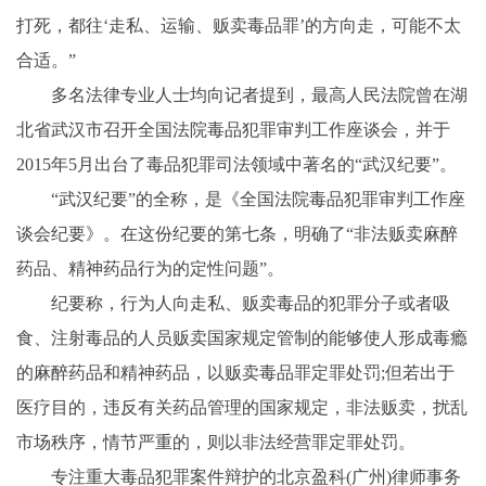
打死，都往‘走私、运输、贩卖毒品罪’的方向走，可能不太
合适。”
多名法律专业人士均向记者提到，最高人民法院曾在湖
北省武汉市召开全国法院毒品
犯罪
审判工作座谈会，并于
2015年5月出台了毒品
犯罪
司法领域中著名的“武汉纪要”。
“武汉纪要”的全称，是《全国法院毒品
犯罪
审判工作座
谈会纪要》。在这份纪要的第七条，明确了“
非法
贩卖麻醉
药品、
精神
药品行为的定
性
问题”。
纪要称，行为人向走私、贩卖毒品的
犯罪
分子或者吸
食、注射毒品的人员贩卖
国家
规定管制的能够使人形成毒瘾
的麻醉药品和
精神
药品，以贩卖毒品罪定罪处罚;但若出于
医疗目的，违反有关药品管理的
国家
规定，
非法
贩卖，扰乱
市场秩序，情节严重的，则以
非法
经营
罪定罪处罚。
专注重大毒品
犯罪
案件辩护的北京盈科(广州)律师事务