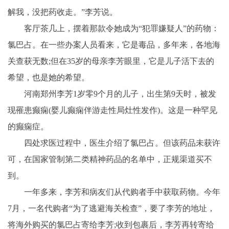
解我，没把药收走。”李芳说。
客厅茶几上，摆着那款令她成为“
犯罪
嫌疑人”的药物：
氯巴占。在一些办案人员看来，它是毒品，多年来，各地海
关查获无数;但在35岁的母亲李芳眼里，它是儿子活下去的
希望，也是她的希望。
河南郑州李芳1岁零9个月的儿子，出生第9天时，被发
现罹患癫痫(婴儿癫痫伴游走
性
局灶
性
发作)。这是一种罕见
的癫痫症。
四处求医过程中，医生介绍了氯巴占。但该药品未获许
可，在
国家
管制第二类
精神
药品的名单中，正规渠道买不
到。
一年多来，李芳和病友们从代购者手中获取药物。今年
7月，一名代购者“为了逃避海关检查”，要了李芳的地址，
将海外购买的氯巴占寄给李芳;收到包裹后，李芳再转寄给