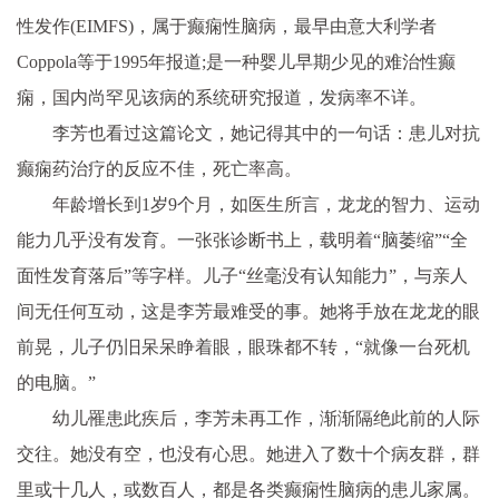
性
发作(EIMFS)，属于癫痫
性
脑病，最早由意大利学者
Coppola等于1995年报道;是一种婴儿早期少见的难治
性
癫
痫，国内尚罕见该病的系统研究报道，发病率不详。
李芳也看过这篇论文，她记得其中的一句话：患儿对抗
癫痫药治疗的反应不佳，死亡率高。
年龄增长到1岁9个月，如医生所言，龙龙的智力、运动
能力几乎没有发育。一张张诊断书上，载明着“脑萎缩”“全
面
性
发育落后”等字样。儿子“丝毫没有认知能力”，与亲人
间无任何互动，这是李芳最难受的事。她将手放在龙龙的眼
前晃，儿子仍旧呆呆睁着眼，眼珠都不转，“就像一台死机
的电脑。”
幼儿罹患此疾后，李芳未再工作，渐渐隔绝此前的人际
交往。她没有空，也没有心思。她进入了数十个病友群，群
里或十几人，或数百人，都是各类癫痫
性
脑病的患儿家属。