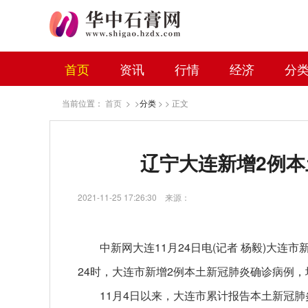
首页
资讯
行情
经济
分
当前位置：
首页
> >
分类
> > 正文
辽宁大连新增2例本
2021-11-25 17:26:30
来源：
中新网大连11月24日电(记者 杨毅)大连市
24时，大连市新增2例本土
新冠
肺炎确诊病例，
11月4日以来，大连市累计报告本土
新冠
肺