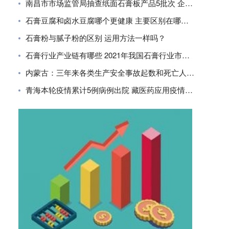
南昌市市场监管局抽查纸面石膏板产品5批次 企业合格率80%
石膏豆腐和卤水豆腐哪个更健康 主要区别在哪里？
石膏粉与腻子粉的区别 运用方法一样吗？
石膏行业产业链有哪些 2021年我国石膏行业市场现状分析
内蒙古：三年来各类生产安全事故起数和死亡人数同比下降
青海本轮疫情累计5例病例出院 藏医药应用疫情防控