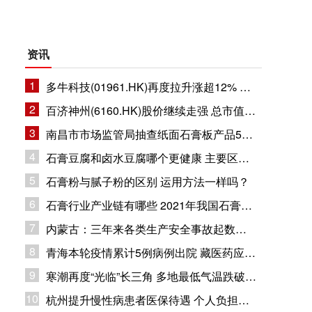
资讯
1
多牛科技(01961.HK)再度拉升涨超12% 总市值11.8亿港元
2
百济神州(6160.HK)股价继续走强 总市值1632.94亿港元
3
南昌市市场监管局抽查纸面石膏板产品5批次 企业合格率80%
4
石膏豆腐和卤水豆腐哪个更健康 主要区别在哪里？
5
石膏粉与腻子粉的区别 运用方法一样吗？
6
石膏行业产业链有哪些 2021年我国石膏行业市场现状分析
7
内蒙古：三年来各类生产安全事故起数和死亡人数同比下降
8
青海本轮疫情累计5例病例出院 藏医药应用疫情防控
9
寒潮再度“光临”长三角 多地最低气温跌破冰点
10
杭州提升慢性病患者医保待遇 个人负担部分纳入大病保险