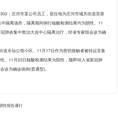
302：庄河市某公司员工，居住地为庄河市城关街道芙蓉
至集中隔离场所，隔离期间例行核酸检测结果均为阴
性
。11
新冠
肺炎集中救治大连中心隔离治疗，经省专家组会诊为确
街道水仙公馆小区。11月17日作为密切接触者被转运至集
阴
性
。11月23日核酸检测结果为阳
性
，随即转入省
新冠
肺
会诊为确诊病例(普通型)。
测阴性报告通行