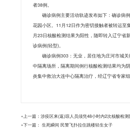
者38例。
确诊病例主要活动轨迹发布如下：确诊病例
花园小区。11月12日作为密切接触者被转运
月23日核酸检测结果为阳
性
，随即转入辽宁省
诊病例(轻型)。
确诊病例303：无业，居住地为庄河市城关
中隔离场所，隔离期间例行核酸检测结果均为
炎集中救治大连中心隔离治疗，经辽宁省专家组
关键词：
«上一篇：涉疫区来(返)琼人员须凭48小时内2次核酸检
»下一篇： 生死瞬间 民警飞扑拉住跳楼轻生女子