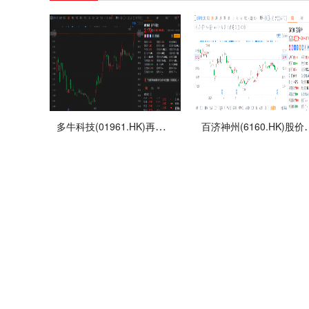
多牛科技(01961.HK)再度拉升涨超12% 总市值11.8亿港元
百济神州(6160.HK)股