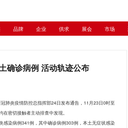
类
品牌
企业
供求
展会
市场
土确诊病例 活动轨迹公布
新冠
肺炎
疫情
防控总指挥部24日发布通告，11月23日0时至
均在密切接触者主动排查中发现。
炎感染病例341例，其中确诊病例303例，本土无症状感染